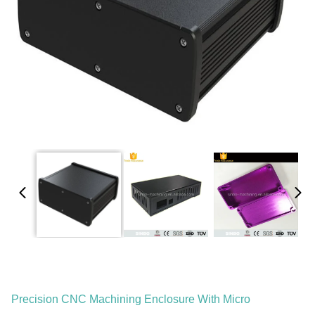
Precision CNC Machining Enclosure With Micro