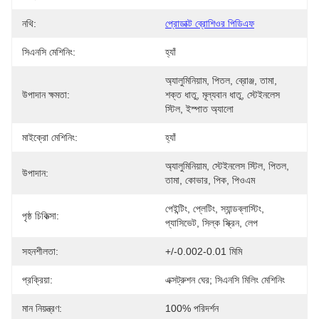
নথি:
প্রোডাক্ট ব্রোশিওর পিডিএফ
সিএনসি মেশিনিং:
হ্যাঁ
অ্যালুমিনিয়াম, পিতল, ব্রোঞ্জ, তামা, 
উপাদান ক্ষমতা:
শক্ত ধাতু, মূল্যবান ধাতু, স্টেইনলেস 
স্টিল, ইস্পাত অ্যালো
মাইক্রো মেশিনিং:
হ্যাঁ
অ্যালুমিনিয়াম, স্টেইনলেস স্টিল, পিতল, 
উপাদান:
তামা, কোভার, পিক, পিওএম
পেইন্টিং, প্লেটিং, স্যান্ডব্লাস্টিং, 
পৃষ্ঠ চিকিত্সা:
প্যাসিভেট, সিল্ক স্ক্রিন, লেপ
সহনশীলতা:
+/-0.002-0.01 মিমি
প্রক্রিয়া:
এক্সট্রুশন ঘের; সিএনসি মিলিং মেশিনিং
মান নিয়ন্ত্রণ:
100% পরিদর্শন