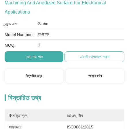
Machining And Anodized Surface For Electronical
Applications
Sinbo
ব্র্যান্ড নাম:
অ-মানক
Model Number:
1
MOQ:
সেরা দাম পান
এখনই যোগাযোগ করুন
বিস্তারিত তথ্য
পণ্যের বর্ণনা
বিস্তারিত তথ্য
উৎপত্তি স্থল:
গুয়াংডং, চীন
সাক্ষ্যদান:
ISO9001:2015