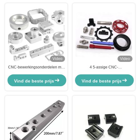
Video
Video
CNC-bewerkingsonderdelen met
4 5-assige CNC-
5 assen Precision voor roestvrij
aluminiumonderdelen
staal Messing Aluminiumlegering
Anodiseren Schilderen CNC-
Vind de beste prijs
Vind de beste prijs
frees- en draaiservices