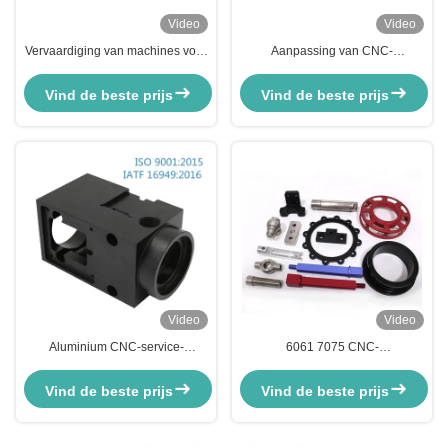
Video
Video
Vervaardiging van machines voor
Aanpassing van CNC-
de vervaardiging van machines
aluminiumonderdelen voor
voor de vervaardiging van
fietsonderdelen
Vind de beste prijs
Vind de beste prijs
machines voor de vervaardiging
van machines voor de
vervaardiging van machines voor
de vervaardiging van machines
Video
Video
Aluminium CNC-service-
6061 7075 CNC-
anodiseringscamera, gedraaid en
aluminiumonderdelen
geslepen
geanodiseerd metalen
Vind de beste prijs
Vind de beste prijs
mechanische onderdelen van
hoge precisie