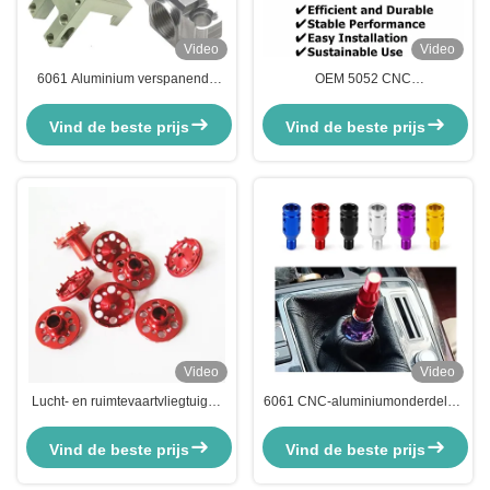
Video
Video
6061 Aluminium verspanende
OEM 5052 CNC
reserveonderdelen Frezen
Aluminiumonderdelen
Draaiende onderdelen 5-assige
Customized Aluminium CNC
Vind de beste prijs
Vind de beste prijs
bewerkingsservices
Bewerking Service
Video
Video
Lucht- en ruimtevaartvliegtuigen
6061 CNC-aluminiumonderdelen
CNC Aluminium verspanen
Verf CNC-draaien
onderdelen Aangepaste precisie
Freesonderdelen voor
Vind de beste prijs
Vind de beste prijs
verspanen Service
automatische