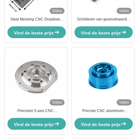
Video
Video
Staal Messing CNC Draaibank
Schilderen van geanodiseerde
Machinale Onderdelen
CNC-aluminiumonderdelen
Aluminiumlegering Auto CNC
Aangepaste
Vind de beste prijs
Vind de beste prijs
Draaien Frezen Deel
precisiedraaicomponenten
Video
Video
Precision 5-axis CNC-
Precisie CNC aluminium
bewerkingsonderdelen voor
onderdelen roestvrij staal 3 4 5 as
roestvrij staal messing
CNC draaibank verspanen
Vind de beste prijs
Vind de beste prijs
aluminiumlegering
service