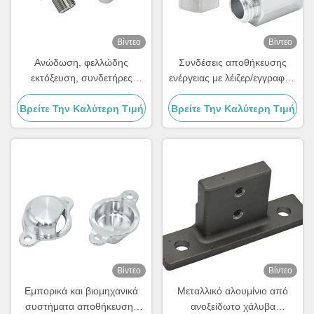
Βίντεο
Βίντεο
Ανώδωση, φελλώδης
Συνδέσεις αποθήκευσης
εκτόξευση, συνδετήρες
ενέργειας με λέιζερ/εγγραφές/
αποθήκευσης ενέργειας με
εγγραφές
Βρείτε Την Καλύτερη Τιμή
μεταλλική βίδα από
Βρείτε Την Καλύτερη Τιμή
ανοξείδωτο χάλυβα
Βίντεο
Βίντεο
Εμπορικά και βιομηχανικά
Μεταλλικό αλουμίνιο από
συστήματα αποθήκευσης
ανοξείδωτο χάλυβα