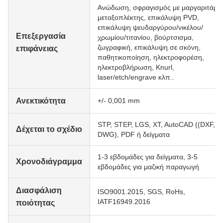
Ανώδωση, σφραγισμός με μαργαριτάρια
μεταξοπλέκτης, επικάλυψη PVD,
επικάλυψη ψευδαργύρου/νικέλου/
Επεξεργασία
χρωμίου/τιτανίου, βούρτσισμα,
ζωγραφική, επικάλυψη σε σκόνη,
επιφάνειας
παθητικοποίηση, ηλεκτροφορέση,
ηλεκτροβλήρωση, Knurl,
laser/etch/engrave κλπ..
Ανεκτικότητα
+/- 0,001 mm
STP, STEP, LGS, XT, AutoCAD ((DXF,
Δέχεται το σχέδιο
DWG), PDF ή δείγματα
1-3 εβδομάδες για δείγματα, 3-5
Χρονοδιάγραμμα
εβδομάδες για μαζική παραγωγή
Διασφάλιση
ISO9001.2015, SGS, RoHs,
IATF16949.2016
ποιότητας