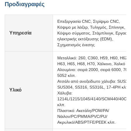
Προδιαγραφές
Επεξεργασία CNC, Στρίψιμο CNC,
Κόψιμο με λέιζερ, Τυλιγμός, Σπίνινγκ,
Υπηρεσία
Κόψιμο σύρματος, Στάμπλινγκ, Εργασία
ηλεκτρικής εκτόξευσης (EDM),
Σχηματισμός ένεσης
Μεταλλικό: 260, C360, H59, H60, H62,
H63, H65, H68, H70, Χάλκινο, Χαλκό
Αλουμίνιο: σειρά 2000, σειρά 6000, 707
5052 κλπ.
Ατσάλι από ανοξείδωτο χάλυβα: SUS30
SUS304, SS316, SS316L, 17-4PH κλπ.
Υλικό
Χάλυβα:
1214L/1215/1045/4140/SCM440/40Cr
κλπ.
Πλαστικό: Ακετάλη/POM/PA/
Νάιλον/PC/PMMA/PVC/PU/
Ακρυλικό/ABS/PTFE/PEEK κλπ.