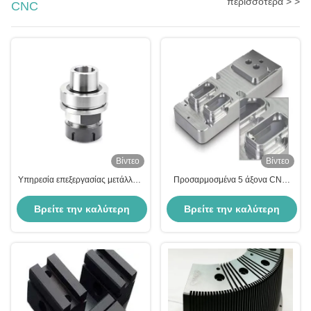
περισσότερα > >
CNC
Βίντεο
Βίντεο
Υπηρεσία επεξεργασίας μετάλλων
Προσαρμοσμένα 5 άξονα CNC
υψηλής ακρίβειας
Επεξεργασμένα ανταλλακτικά
Αλουμινίου Σύνθετα εξαρτήματα
Βρείτε την καλύτερη
Βρείτε την καλύτερη
στεγασμάτων
τιμή
τιμή