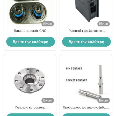
Βίντεο
Βίντεο
Τμήματα στροφής CNC
Υπηρεσίες επεξεργασίας
εξατομικευμένα
αλουμινίου
Βρείτε την καλύτερη
Βρείτε την καλύτερη
τιμή
τιμή
Βίντεο
Βίντεο
Υπηρεσία κατασκευής
Προσαρμοσμένο από ανοξείδωτο
εξαρτημάτων στροφής CNC για το
χάλυβα CNC επεξεργασμένη