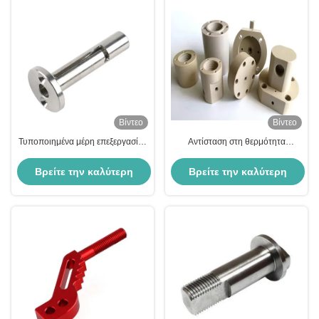
Βίντεο
Βίντεο
Τυποποιημένα μέρη επεξεργασίας
Αντίσταση στη θερμότητα
με CNC του τιτανίου
Τμήματα αλεύρισης CNC για την
αυτοκινητοβιομηχανία, την
Βρείτε την καλύτερη
Βρείτε την καλύτερη
αεροδιαστημική βιομηχανία
τιμή
τιμή