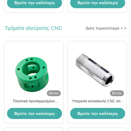
SUS303 Αλουμίνιο Τιτάνιο
καρφίτσα Πολωνική επιφάνεια
Βρείτε την καλύτερη
Βρείτε την καλύτερη
μεταλλική καρφίτσα
τιμή
τιμή
Τμήματα αλεύρισης CNC
Δείτε περισσότερα > >
Βίντεο
Βίντεο
Πλαστικά προσαρμοσμένα
Υπηρεσία κατασκευής CNC από
εξαρτήματα φρέζας CNC
χαλύβδινο τιτάνιο
Ανταλλακτικά μηχανών χύτευσης
Βρείτε την καλύτερη
Βρείτε την καλύτερη
με έγχυση POM Nylon PEEK
τιμή
τιμή