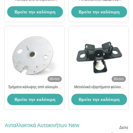
χαλύβδινο
προσαρμοσμένης κάμψης
σπηλαίων 6061 ανταλλακτικά
Βρείτε την καλύτερη
Βρείτε την καλύτερη
αλουμινίου Q235 Steel
τιμή
τιμή
Βίντεο
Βίντεο
Τμήματα κάλυψης από αλουμίνιο
Μεταλλικά εξαρτήματα φύλλου
με ακρίβεια CNC Τμήματα
κάμψης υψηλής ακρίβειας
προσαρμοσμένου υλικού
Αλουμινίου εξαρτήματα
Βρείτε την καλύτερη
Βρείτε την καλύτερη
μηχανημάτων ανωτισμένα
τιμή
τιμή
Ανταλλακτικά Αυτοκινήτων New
Δείτε