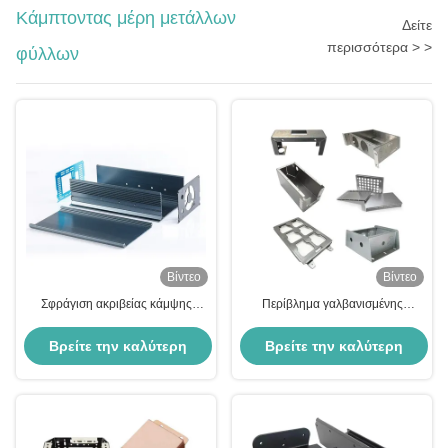
Κάμπτοντας μέρη μετάλλων
Δείτε
περισσότερα > >
φύλλων
Βίντεο
Βίντεο
Σφράγιση ακριβείας κάμψης
Περίβλημα γαλβανισμένης
λαμαρίνας ανοδίωση αλουμινίου
λαμαρίνας κάμψης μεταλλικών
από χάλυβα
μερών Κατασκευή λαμαρίνας
Βρείτε την καλύτερη
Βρείτε την καλύτερη
αλουμινίου
τιμή
τιμή