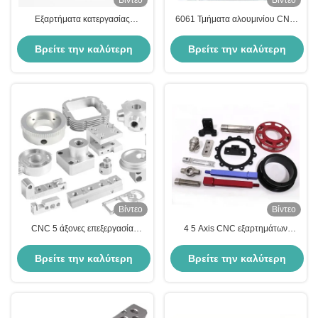
Βίντεο
Βίντεο
Εξαρτήματα κατεργασίας
6061 Τμήματα αλουμινίου CNC
αλουμινίου CNC αεροδιαστημικής
Ζωγραφική Τμήματα αλουμινίου
αεροσκάφους Προσαρμοσμένη
CNC Στροφή Τμήματα άλεσης για
Βρείτε την καλύτερη
Βρείτε την καλύτερη
υπηρεσία κατεργασίας ακριβείας
αυτόματα
τιμή
τιμή
Βίντεο
Βίντεο
CNC 5 άξονες επεξεργασία
4 5 Axis CNC εξαρτημάτων
εξαρτημάτων ακρίβεια για
αλουμινίου ανοδίωσης Υπηρεσίες
ανοξείδωτο χάλυβα ορείχαλκος
φρεζαρίσματος και τόρνευσης
Βρείτε την καλύτερη
Βρείτε την καλύτερη
αλουμινίου κράμα
CNC
τιμή
τιμή