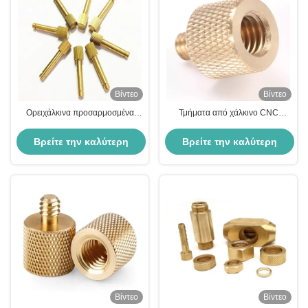
Βίντεο
Βίντεο
Ορειχάλκινα προσαρμοσμένα
Τμήματα από χάλκινο CNC
ανταλλακτικά μοτοσυκλετών CNC
υψηλής ακρίβειας για επεξεργασία
Ανταλλακτικά αλουμινίου Rapid
στροφής
Βρείτε την καλύτερη
Βρείτε την καλύτερη
Prototype Machineded
τιμή
τιμή
Βίντεο
Βίντεο