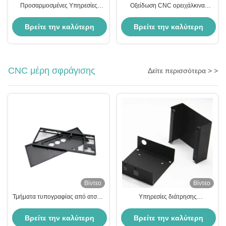
Προσαρμοσμένες Υπηρεσίες
Οξείδωση CNC ορειχάλκινα
Κατεργασίας CNC ακριβείας
ανταλλακτικά Χάλκινα CNC
Διαδικασία ανάγλυφης εκτύπωσης
κατεργασμένα εξαρτήματα με
Βρείτε την καλύτερη
Βρείτε την καλύτερη
5 αξόνων
πιστοποίηση ISO 2768
τιμή
τιμή
CNC μέρη σφράγισης
Δείτε περισσότερα > >
Βίντεο
Βίντεο
Τμήματα τυπογραφίας από ατσάλι
Υπηρεσίες διάτρησης
ατσάλινου αλουμινίου
γυαλίσματος μετάλλων ανοδίωσης
εξαρτημάτων σφράγισης CNC
Βρείτε την καλύτερη
Βρείτε την καλύτερη
ακριβείας αλουμινίου