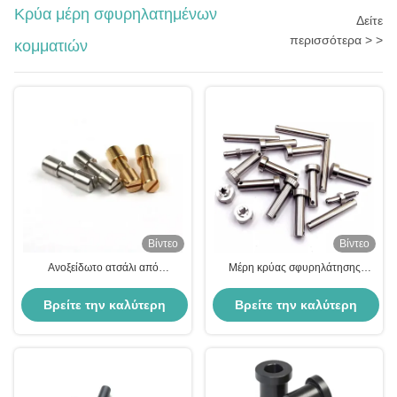
Κρύα μέρη σφυρηλατημένων
Δείτε
περισσότερα > >
κομματιών
Βίντεο
Βίντεο
Ανοξείδωτο ατσάλι από
Μέρη κρύας σφυρηλάτησης
ορείχαλκο, ψυχρά σφυρήλατα
υψηλής ακρίβειας Ανοξείδωτα
εξαρτήματα που γυαλίζουν
εξαρτήματα προσαρμοσμένης
Βρείτε την καλύτερη
Βρείτε την καλύτερη
εξαρτήματα κατεργασίας
ψυχρής κεφαλής
μετάλλων
τιμή
τιμή