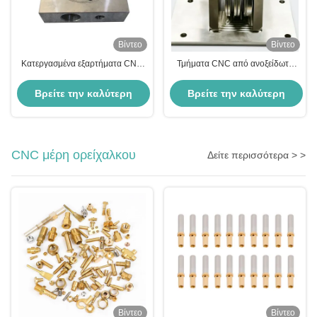
Βίντεο
Βίντεο
Κατεργασμένα εξαρτήματα CNC
Τμήματα CNC από ανοξείδωτο
από ανοξείδωτο χάλυβα Υψηλής
χάλυβα υψηλής ακρίβειας
ανοχής εξαρτήματα φρέζας CNC
Βρείτε την καλύτερη
Βρείτε την καλύτερη
ακριβείας ISO9001
τιμή
τιμή
CNC μέρη ορείχαλκου
Δείτε περισσότερα > >
Βίντεο
Βίντεο