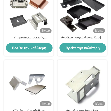
Βίντεο
Βίντεο
Υπηρεσίες κατασκευής
Ανοδίωση συγκόλλησης Κάμψη
ανοξείδωτων ανοξείδωτων μερών
μεταλλικών εξαρτημάτων
λαμαρίνας με διάτρηση κάμψης
λαμαρίνας OEM εξαρτήματα
Βρείτε την καλύτερη
Βρείτε την καλύτερη
σφράγισης λαμαρίνας
τιμή
τιμή
Βίντεο
Βίντεο
Χάλυβα από ανοξείδωτο
Ανταλλακτικά λαμαρίνας