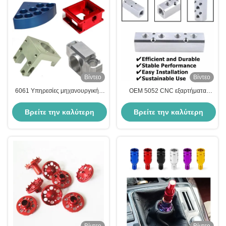
Βίντεο
Βίντεο
6061 Υπηρεσίες μηχανουργικής
OEM 5052 CNC εξαρτήματα
κατεργασίας αλουμινίου
αλουμινίου εξατομικευμένη
αλουμινίου CNC εξυπηρέτηση
Βρείτε την καλύτερη
Βρείτε την καλύτερη
μηχανικής
τιμή
τιμή