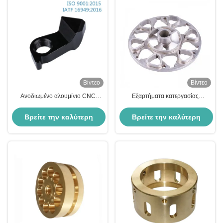
Βίντεο
Βίντεο
Ανοδιωμένο αλουμίνιο CNC
Εξαρτήματα κατεργασίας
κομματάκια φρεζαρίσματος OEM
ακριβείας CNC Γρανάζια φρέζας
εξαρτήματα από χάλυβα
από αλουμίνιο χάλυβας μετάλλων
Βρείτε την καλύτερη
Βρείτε την καλύτερη
επιφανειακής βαφής ακριβείας
CNC
τιμή
τιμή