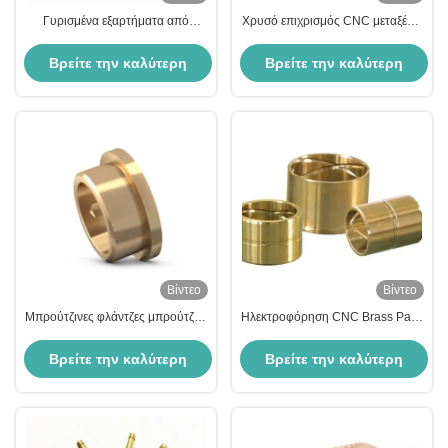
Γυρισμένα εξαρτήματα από
Χρυσό επιχρισμός CNC μεταξένια
ορείχαλκο ακριβείας CNC για
εξαρτήματα εξατομικευμένα
συνδετήρες και βιομηχανίες
εξαρτήματα στροφής CNC
Βρείτε την καλύτερη
Βρείτε την καλύτερη
αυτοκινήτων
τιμή
τιμή
Βίντεο
Βίντεο
Μπρούτζινες φλάντζες μπρούτζου
Ηλεκτροφόρηση CNC Brass Parts
Υπηρεσίες φρεζαρίσματος
4 5 Axis High Precision Brass
ακριβείας CNC προσαρμοσμένες
CNC Machining Parts
Βρείτε την καλύτερη
Βρείτε την καλύτερη
για αυτόματη
τιμή
τιμή