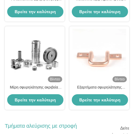
Καθαρού Χαλκού Υπηρεσίες
σφυρηλάτησης Εξαρτήματα
Ακριβείας Ανταλλακτικά
σφυρηλάτησης ακριβείας χάλυβα
Βρείτε την καλύτερη
Βρείτε την καλύτερη
Εξωθημένα Ψυχρού Χαλκού
αλουμινίου ISO9001
τιμή
τιμή
Βίντεο
Βίντεο
Μέρη σφυρηλάτησης ακριβείας
Εξαρτήματα σφυρηλάτησης
κρύου σφυρηλάτησης
προσαρμοσμένης μήτρας
Εξαρτήματα σφυρηλάτησης
Εξαρτήματα ψυχρής
Βρείτε την καλύτερη
Βρείτε την καλύτερη
πρέσας από φυσικό μεταλλικό
σφυρηλάτησης ακριβείας από
χάλυβα Προσαρμοσμένα
χαλκό ορείχαλκο
τιμή
τιμή
Τμήματα αλεύρισης με στροφή
Δείτε