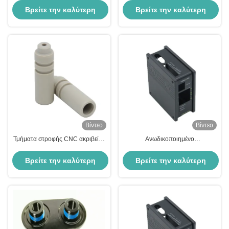
φινίρισμα για βιομηχανικά
στρέφονται και προσαρμόζονται
Βρείτε την καλύτερη
Βρείτε την καλύτερη
με ανωτισμό
τιμή
τιμή
Βίντεο
Βίντεο
Τμήματα στροφής CNC ακριβείας
Ανωδικοποιημένο
προσαρμοσμένα για κράμα
ψευδαργύρισμα CNC
αλουμινίου 2024
Επεξεργασμένα γυρισμένα
Βρείτε την καλύτερη
Βρείτε την καλύτερη
εξαρτήματα υψηλής ακρίβειας
εξαρτήματα αλουμινίου
τιμή
τιμή