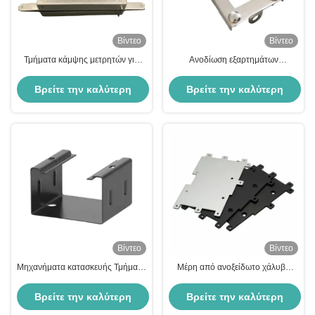
Βίντεο
Βίντεο
Τμήματα κάμψης μετρητών για
Ανοδίωση εξαρτημάτων
τυπώματα φύλλων
σφράγισης CNC αλουμινίου
προσαρμοσμένα για κινητό
Βρείτε την καλύτερη
Βρείτε την καλύτερη
τηλέφωνο
τιμή
τιμή
Βίντεο
Βίντεο
Μηχανήματα κατασκευής Τμήματα
Μέρη από ανοξείδωτο χάλυβα
Τυπώματος CNC Ρίπανση
Αλουμινίου ακριβείας σφράγισης
Χρήσιμο Ζυθοποιημένο φύλλο
εξαρτημάτων CNC κατασκευής
Βρείτε την καλύτερη
Βρείτε την καλύτερη
κάμψης