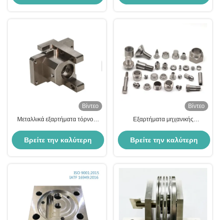
γυαλίσματος μεταλλικών
εξαρτημάτων
τιμή
τιμή
Βίντεο
Βίντεο
Μεταλλικά εξαρτήματα τόρνου
Εξαρτήματα μηχανικής
CNC από ανοξείδωτο χάλυβα
κατεργασίας μετάλλων από
OEM προσαρμοσμένα εξαρτήματα
ανοξείδωτο χάλυβα Υπηρεσίες
Βρείτε την καλύτερη
Βρείτε την καλύτερη
τόρνευσης
CNC
τιμή
τιμή