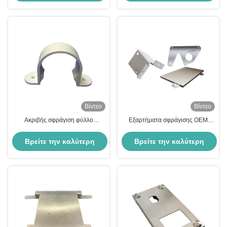
τιμή
τιμή
Βίντεο
Βίντεο
Ακριβής σφράγιση φύλλο
Εξαρτήματα σφράγισης OEM
αλουμινίου φύλλο μετάλλου
CNC Ανταλλακτικά μηχανημάτων
κατασκευή κάμψη CNC
από ανοξείδωτο χάλυβα κάμψης
Βρείτε την καλύτερη
Βρείτε την καλύτερη
κατεργασμένα μέρη
CNC
τιμή
τιμή