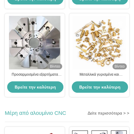
εξαρτήματα Delrin
τιμή
τιμή
Βίντεο
Βίντεο
Προσαρμοσμένα εξαρτήματα
Μεταλλικά γυρισμένα και
φρεζαρίσματος CNC
αλεσμένα εξαρτήματα με λέιζερ
Ανταλλακτικά μηχανών CNC από
κοπής χάλυβα CNC εξαρτήματα
Βρείτε την καλύτερη
Βρείτε την καλύτερη
αλουμίνιο ορείχαλκο χάλυβα 5
κατεργασίας OEM ODM
αξόνων
τιμή
τιμή
Μέρη από αλουμίνιο CNC
Δείτε περισσότερα > >