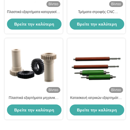
Βίντεο
Βίντεο
Πλαστικά εξαρτήματα κατεργασίας
Τμήματα στροφής CNC
ακριβείας CNC ABS POM CNC
εξατομικευμένα OEM ODM POM
Τόρνευση εξαρτημάτων
PA66 Υπηρεσίες επεξεργασίας
Βρείτε την καλύτερη
Βρείτε την καλύτερη
κατεργασίας
ακρυλικής ακριβείας
τιμή
τιμή
Βίντεο
Βίντεο
Πλαστικά εξαρτήματα μηχανικής
Κατασκευή ιατρικών εξαρτημάτων
κατεργασίας 5 αξόνων POM ABS
ακριβείας από χάλυβα, 3D
Μπλοκ ακρυλικά εξαρτήματα
τυπωμένα εξαρτήματα
Βρείτε την καλύτερη
Βρείτε την καλύτερη
φρέζας CNC Προσαρμοσμένη
τιμή
τιμή