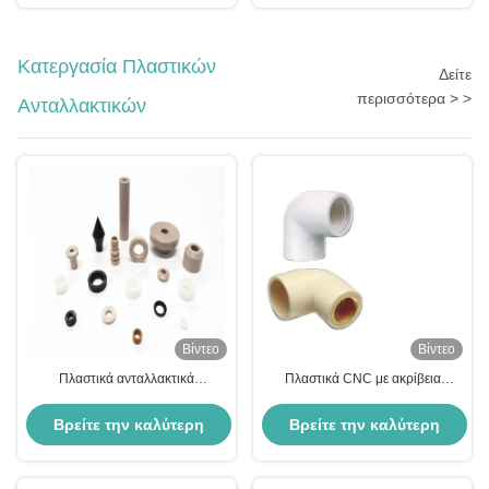
τιμή
τιμή
Κατεργασία Πλαστικών
Δείτε
περισσότερα > >
Ανταλλακτικών
Βίντεο
Βίντεο
Πλαστικά ανταλλακτικά
Πλαστικά CNC με ακρίβεια
προσαρμοσμένης κατεργασίας
Τυποποιημένα τμήματα
Delrin White POM Πλαστικά
πολυουρεθάνιο νάιλον αλουμίνιο
Βρείτε την καλύτερη
Βρείτε την καλύτερη
εξαρτήματα τόρνευσης από
φλάντζες
νάιλον
τιμή
τιμή