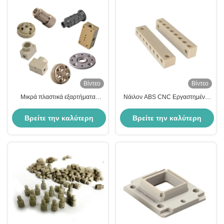
Βίντεο
Βίντεο
Μικρά πλαστικά εξαρτήματα
Νάιλον ABS CNC Εργαστημένα
κατεργασίας εξώθησης Peek PU
πλαστικά μέρη Φυσική επιφάνεια
Nylon Injection Moulding Plastic
Προσαρμοσμένη
Βρείτε την καλύτερη
Βρείτε την καλύτερη
Parts
τιμή
τιμή