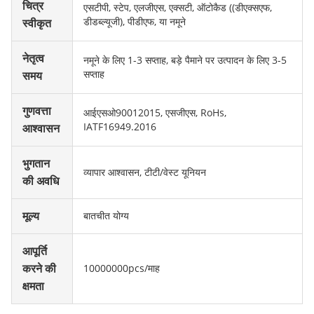
चित्र
एसटीपी, स्टेप, एलजीएस, एक्सटी, ऑटोकैड ((डीएक्सएफ,
डीडब्ल्यूजी), पीडीएफ, या नमूने
स्वीकृत
नेतृत्व
नमूने के लिए 1-3 सप्ताह, बड़े पैमाने पर उत्पादन के लिए 3-5
सप्ताह
समय
गुणवत्ता
आईएसओ90012015, एसजीएस, RoHs,
IATF16949.2016
आश्वासन
भुगतान
व्यापार आश्वासन, टीटी/वेस्ट यूनियन
की अवधि
मूल्य
बातचीत योग्य
आपूर्ति
करने की
10000000pcs/माह
क्षमता