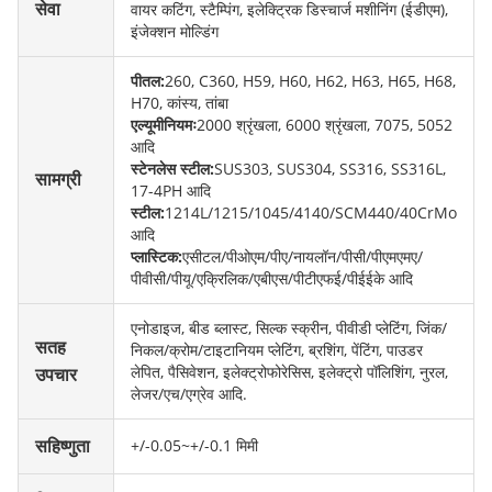
सेवा
वायर कटिंग, स्टैम्पिंग, इलेक्ट्रिक डिस्चार्ज मशीनिंग (ईडीएम),
इंजेक्शन मोल्डिंग
पीतल:
260, C360, H59, H60, H62, H63, H65, H68,
H70, कांस्य, तांबा
एल्यूमीनियमः
2000 श्रृंखला, 6000 श्रृंखला, 7075, 5052
आदि
स्टेनलेस स्टील:
SUS303, SUS304, SS316, SS316L,
सामग्री
17-4PH आदि
स्टील:
1214L/1215/1045/4140/SCM440/40CrMo
आदि
प्लास्टिक:
एसीटल/पीओएम/पीए/नायलॉन/पीसी/पीएमएमए/
पीवीसी/पीयू/एक्रिलिक/एबीएस/पीटीएफई/पीईईके आदि
एनोडाइज, बीड ब्लास्ट, सिल्क स्क्रीन, पीवीडी प्लेटिंग, जिंक/
सतह
निकल/क्रोम/टाइटानियम प्लेटिंग, ब्रशिंग, पेंटिंग, पाउडर
लेपित, पैसिवेशन, इलेक्ट्रोफोरेसिस, इलेक्ट्रो पॉलिशिंग, नुरल,
उपचार
लेजर/एच/एग्रेव आदि.
सहिष्णुता
+/-0.05~+/-0.1 मिमी