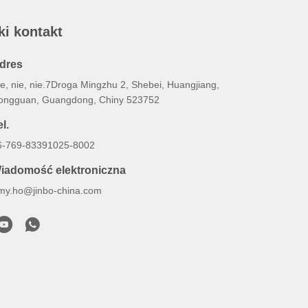
ki kontakt
dres
ie, nie, nie.7Droga Mingzhu 2, Shebei, Huangjiang,
ongguan, Guangdong, Chiny 523752
l.
6-769-83391025-8002
iadomość elektroniczna
my.ho@jinbo-china.com