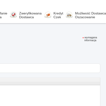
fanie
Zweryfikowana
Kredyt
Możliwość Dostawca
a
Dostawca
Czek
Oszacowanie
wymagana
informacja