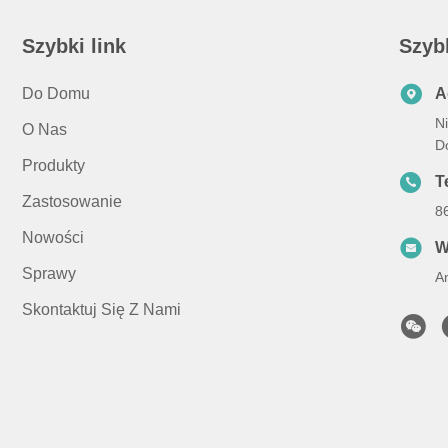
Szybki link
Szyb
Do Domu
A
N
O Nas
D
Produkty
Te
Zastosowanie
8
Nowości
W
Sprawy
A
Skontaktuj Się Z Nami