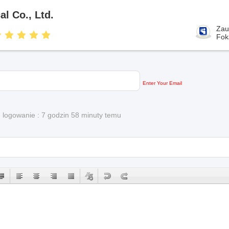
l Co., Ltd.
Zau
Fok
Enter Your Email
e logowanie : 7 godzin 58 minuty temu