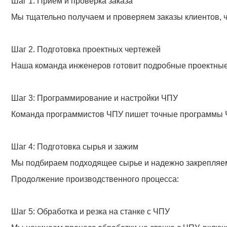
Производственная линия
Sinbo Precision Mechanical Co., Ltd. — компания, спец
и эффективности, следуя четкому набору шагов, обесп
Введение этапа производства: