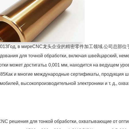
013
Год, в мире
CNC
龙头企业的精密零件加工领域.公司总部位于
ования для точной обработки, включая швейцарский, нем
тки может достигать
± 0,001 мм
, находится на ведущем уро
485
Как и многие международные сертификаты, продукция ш
обилей, высокопроизводительной электроники и т. д., охва
CNC
решения для тонкой обработки, охватывающие от опти