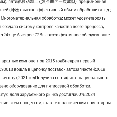
 мм
), пяти轴联动加工 ((复杂曲面一次成型), прецизионная
алей),冲压 (высокоэффективный объем обработки) и т. д.;
д. Многоматериальная обработка; может удовлетворять
я создала систему контроля качества всего процесса,
ет
24
≈ще быстрее.
72
Высокоэффективное обслуживание.
ппаратных компонентов.
2015 год
Внедрен первый
O9001
и вошла в цепочку поставок автозапчастей;
2019
сяч штук;
2021 год
Получила сертификат национального
дено оборудование для пятиосевой обработки,
штук, доля зарубежного рынка достигла
60%
;
2024
ение всем процессом, став технологическим ориентиром