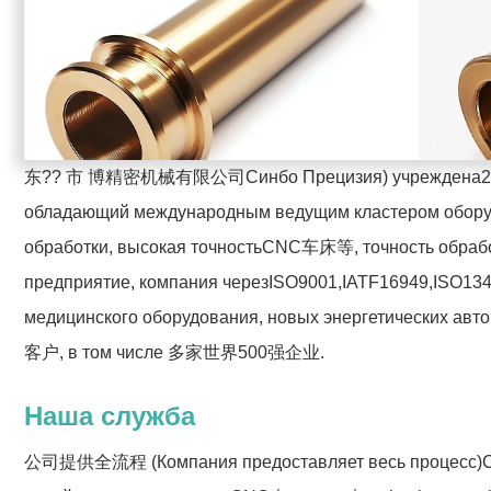
东?? 市 博精密机械有限公司
Синбо Прецизия
) учреждена
2
обладающий международным ведущим кластером оборуд
обработки, высокая точность
CNC
车床等, точность обрабо
предприятие, компания через
ISO9001
,
IATF16949
,
ISO13
медицинского оборудования, новых энергетических автом
客户, в том числе 多家世界
500
强企业.
Наша служба
公司提供全流程 (Компания предоставляет весь процесс)