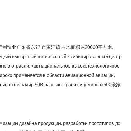
制造业广东省东?? 市黄江镇,占地面积达
20000
平方米,
ецкий импортный пятиассовый комбинированный центр
вне в отрасли. как национальное высокотехнологичное
ироко применяется в области авиационной авиации,
тывая весь мир.
50
В разных странах и регионах
500
余家
мизации дизайна продукции, разработки прототипов до