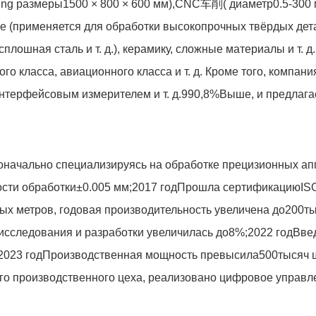
ing размеры
1500 × 800 × 600 мм
),
CNC
车削( диаметр
0.5-300
ое (применяется для обработки высокопрочных твёрдых дет
плошная сталь и т. д.), керамику, сложные материалы и т. 
о класса, авиационного класса и т. д. Кроме того, компани
терфейсовым измерителем и т. д.
990,8%
Выше, и предлага
воначально специализируясь на обработке прецизионных а
ости обработки
±0.005 мм
;
2017 год
Прошла сертификацию
IS
ых метров, годовая производительность увеличена до
200
ты
исследования и разработки увеличилась до
8%
;
2022 год
Вве
2023 год
Производственная мощность превысила
500
тысяч 
го производственного цеха, реализовано цифровое управл