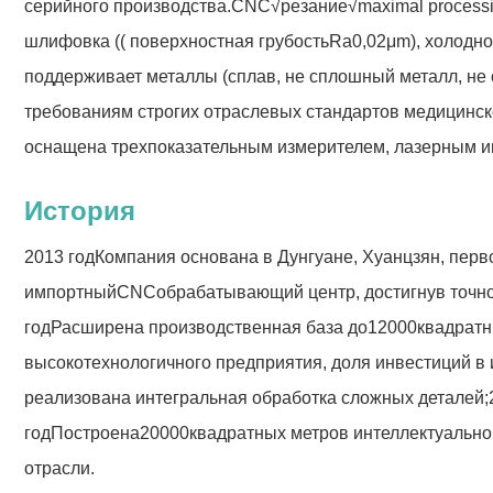
серийного производства.
CNC
√резание√maximal process
шлифовка (( поверхностная грубость
Ra0,02μm
), холодн
поддерживает металлы (сплав, не сплошный металл, не с
требованиям строгих отраслевых стандартов медицинског
оснащена трехпоказательным измерителем, лазерным ин
История
2013 год
Компания основана в Дунгуане, Хуанцзян, пер
импортный
CNC
обрабатывающий центр, достигнув точн
год
Расширена производственная база до
12000
квадратн
высокотехнологичного предприятия, доля инвестиций в 
реализована интегральная обработка сложных деталей;
год
Построена
20000
квадратных метров интеллектуально
отрасли.