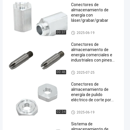
Conectores de
almacenamiento de
energía con
láser/grabar/grabar
Conectores del almacenamien
00:37
2025-06-19
to de energía
Conectores de
almacenamiento de
energía comerciales e
industriales con pines
con cepillado, pintura,
recubrimiento en polvo
Conectores del almacenamien
00:46
2025-07-25
to de energía
Conectores de
almacenamiento de
energía de pulido
eléctrico de corte por
láser de aluminio fundido
Conectores del almacenamien
02:34
2025-06-19
to de energía
Sistema de
almacenamiento de