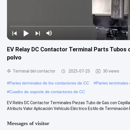
EV Relay DC Contactor Terminal Parts Tubos de
polvo
Terminal del contactor
2025-07-25
30 views
#
Partes terminales de los contactores de CC
#
Partes terminales 
#
Cuadro de soporte de contactores de CC
EV Relés DC Contactor Terminales Piezas Tubo de Gas con Cepilla
Atributo Valor Aplicación Vehículo Eléctrico Estilo de Terminación Pi
Messages of visitor