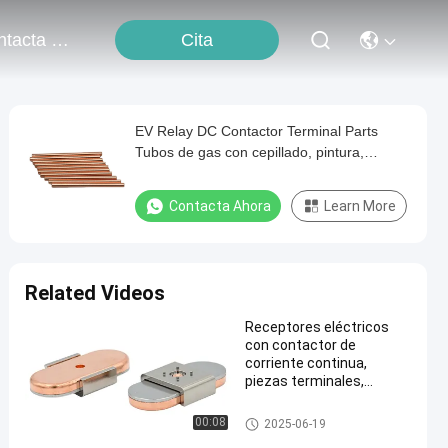
Cita
Contacta Con Nosotros
EV Relay DC Contactor Terminal Parts
Tubos de gas con cepillado, pintura,
recubrimiento en polvo
Contacta Ahora
Learn More
Related Videos
Receptores eléctricos
con contactor de
corriente continua,
piezas terminales,
montaje de pastillas
móviles con servicio de
Terminal del contactor
00:08
2025-06-19
estampado