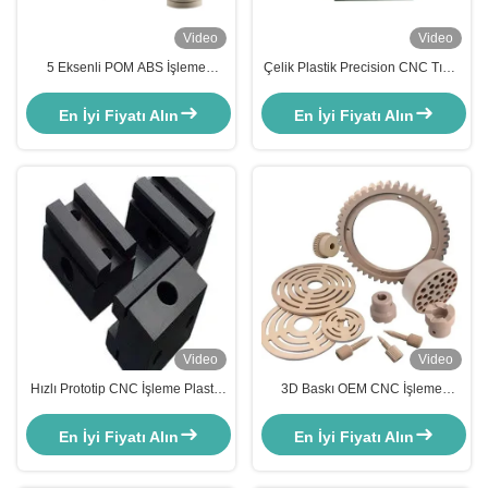
Video
Video
5 Eksenli POM ABS İşleme
Çelik Plastik Precision CNC Tıbbi
Plastik Parçalar Blok Akrilik CNC
Parçalar Üretim İşleme 3D Baskı
freze parçaları Özel
Parçalar
En İyi Fiyatı Alın
En İyi Fiyatı Alın
Video
Video
Hızlı Prototip CNC İşleme Plastik
3D Baskı OEM CNC İşleme
Parçalar Tıbbi 3D Baskı Makinesi
Hizmetleri POM PP Naylon Kalıp
Parçaları
Parçaları
En İyi Fiyatı Alın
En İyi Fiyatı Alın