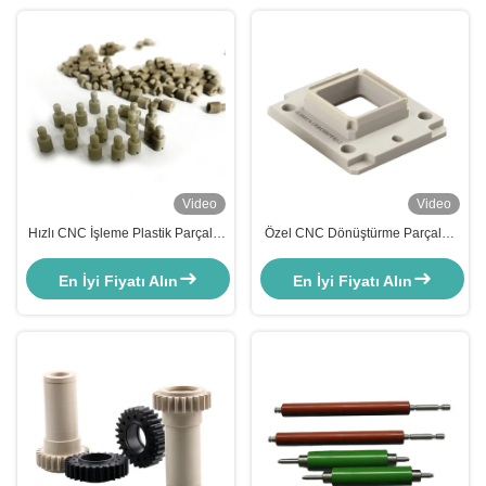
Video
Video
Hızlı CNC İşleme Plastik Parçalar
Özel CNC Dönüştürme Parçaları
ABS POM CNC Dönüştürme
OEM ODM POM PA66 Akrilik
İşleme Parçaları
hassaslıklı işleme hizmetleri
En İyi Fiyatı Alın
En İyi Fiyatı Alın