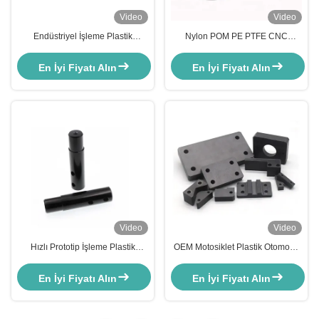
Video
Video
Endüstriyel İşleme Plastik
Nylon POM PE PTFE CNC
Parçalar Özel Temizlik Makinesi
hassas işlenmiş plastik parçalar
Parçaları ISO9001 IATF16949
yüzeysiz özelleştirilmiş
En İyi Fiyatı Alın
En İyi Fiyatı Alın
Video
Video
Hızlı Prototip İşleme Plastik
OEM Motosiklet Plastik Otomobil
Parçalar Çekim Süreci POM
Parçaları Yüksek hassasiyetli
Anodizasyon CNC Parçalar
CNC İşleme freze parçaları
En İyi Fiyatı Alın
En İyi Fiyatı Alın