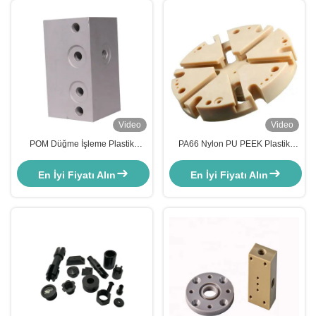
Video
Video
POM Düğme İşleme Plastik
PA66 Nylon PU PEEK Plastik
Parçalar PA66 Naylon CNC
CNC İşleme Parçaları Otomatik
Plastik İşleme Hizmetleri
Plastik Enjeksiyon Kalıplama
En İyi Fiyatı Alın
En İyi Fiyatı Alın
Parçaları