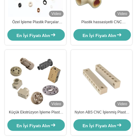
Video
Video
Özel İşleme Plastik Parçalar
Plastik hassasiyetli CNC
Delrin Beyaz POM Naylon Plastik
dönüştürme parçaları poliürethan
Döner Parçalar
nilon alüminyum flanslı kabuğu
En İyi Fiyatı Alın
En İyi Fiyatı Alın
Video
Video
Küçük Ekstrüzyon İşleme Plastik
Nylon ABS CNC İşlenmiş Plastik
Parçalar Peek PU Naylon
Parçalar Doğal Yüzey Özel
Enjeksiyon Kalıplama Plastik
En İyi Fiyatı Alın
En İyi Fiyatı Alın
Parçalar