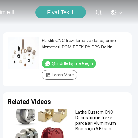
Fiyat Teklifi
Bizimle İletişim
Plastik CNC frezeleme ve dönüştürme
hizmetleri POM PEEK PA PPS Delrin
İşlenmiş parçalar
Şimdi Iletişime Geçin
Learn More
Related Videos
Lathe Custom CNC
Dönüştürme freze
parçaları Alüminyum
Brass için 5 Eksen