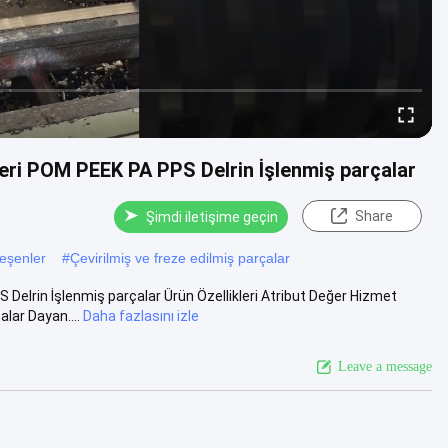
eri POM PEEK PA PPS Delrin İşlenmiş parçalar
Share
Şimdi iletişime geçin
eşenler
#
Çevirilmiş ve freze edilmiş parçalar
elrin İşlenmiş parçalar Ürün Özellikleri Atribut Değer Hizmet
lar Dayan....
Daha fazlasını izle
Leave a message