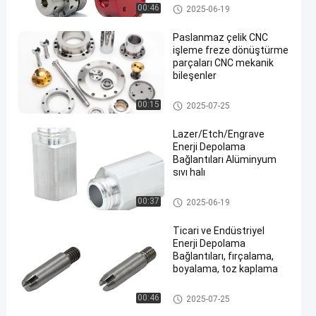
CNC Torna Freze Parçaları
00:46
2025-06-19
Paslanmaz çelik CNC
işleme freze dönüştürme
parçaları CNC mekanik
bileşenler
CNC Torna Freze Parçaları
00:15
2025-07-25
Lazer/Etch/Engrave
Enerji Depolama
Bağlantıları Alüminyum
sıvı halı
Enerji Depolama Konnektörleri
00:37
2025-06-19
Ticari ve Endüstriyel
Enerji Depolama
Bağlantıları, fırçalama,
boyalama, toz kaplama
Enerji Depolama Konnektörleri
00:46
2025-07-25