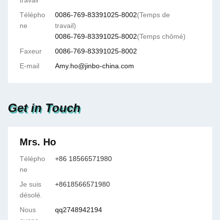
travail
Télépho
0086-769-83391025-8002
(Temps de
ne
travail)
0086-769-83391025-8002
(Temps chômé)
Faxeur
0086-769-83391025-8002
E-mail
Amy.ho@jinbo-china.com
Get in Touch
Mrs. Ho
Télépho
+86 18566571980
ne
Je suis
+8618566571980
désolé.
Nous
qq2748942194