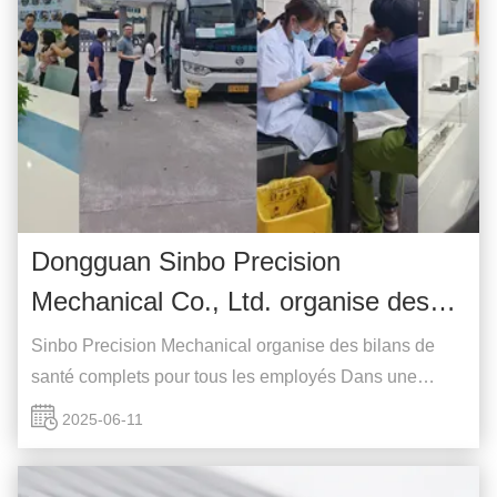
Dongguan Sinbo Precision
Mechanical Co., Ltd. organise des
examens de santé complets pour
Sinbo Precision Mechanical organise des bilans de
tous les employés.
santé complets pour tous les employés Dans une
démonstration sincère de son engagement envers le
2025-06-11
bien-être des employés et la vitalité de l'entreprise,
Dongguan Sinbo Precision Mechanical Co., Ltd. a