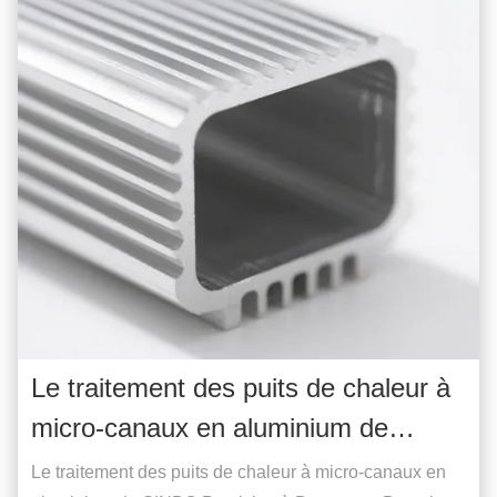
récemment orchestré une campagne de bilans de
sant...
Le traitement des puits de chaleur à
micro-canaux en aluminium de
SINBO Precision à Dongguan
Le traitement des puits de chaleur à micro-canaux en