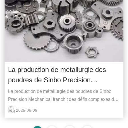
La production de métallurgie des
poudres de Sinbo Precision
Mechanical surmonte les défis de
La production de métallurgie des poudres de Sinbo
fabrication de pièces complexes
Precision Mechanical franchit des défis complexes de
fabrication de piècesJe suis désolée. Au fur et à
2025-06-06
mesure que l'industrie manufacturière progresse vers
une grande précision et complexité,La technologie de