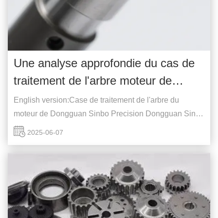
Une analyse approfondie du cas de
traitement de l'arbre moteur de
Dongguan Sinbo Precision
English version:Case de traitement de l'arbre du
moteur de Dongguan Sinbo Precision Dongguan Sinbo
Precision Mechanical Co., Ltd., une entreprise de haute
2025-06-07
technologie spécialisée dans la fabrication de pièces
de précision, a fait une marque remarquable dans
l'industrie depuis sa création en 2013.L...