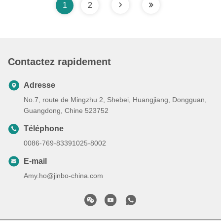
1
2
la métallurgie des poudres est devenue la ...
Contactez rapidement
Adresse
No.7, route de Mingzhu 2, Shebei, Huangjiang, Dongguan,
Guangdong, Chine 523752
Téléphone
0086-769-83391025-8002
E-mail
Amy.ho@jinbo-china.com