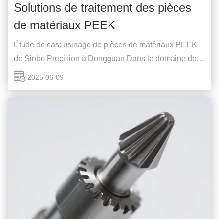
Solutions de traitement des pièces
de matériaux PEEK
Étude de cas: usinage de pièces de matériaux PEEK
de Sinbo Precision à Dongguan Dans le domaine des
matériaux d'ingénierie à haute performance, le PEEK
2025-06-09
(polyéther-éther-cétone) se distingue par ses propriétés
exceptionnelles 耐高温 (résistance à haute
température), 耐腐蚀 (résistance à la corrosion),et
高强...