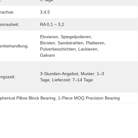
nachse:
3,4,5
enrauheit:
RA 0,1 ~ 3,2
Eloxieren, Spiegelpolieren, 
Bürsten, Sandstrahlen, Plattieren, 
henbehandlung:
Pulverbeschichten, Lackieren, 
Galvani
3-Stunden-Angebot, Muster: 1–3 
ngszeit:
Tage, Lieferzeit: 7–14 Tage
herical Pillow Block Bearing
, 
1-Piece MOQ Precision Bearing