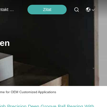
Zitat
Kontakt Mit Uns
ten
ime for OEM Customized Applications
igh Precision Deep Groove Ball Bearing With