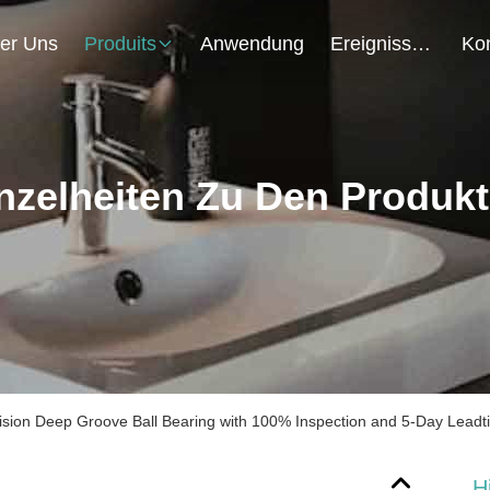
er Uns
Produits
Anwendung
Ereignisse
nzelheiten Zu Den Produk
ision Deep Groove Ball Bearing with 100% Inspection and 5-Day Leadt
H