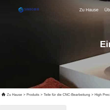
Zu Hause
Üb
Ei
Zu Hause
>
Produits
>
Teile für die CNC-Bearbeitung
>
High Prec