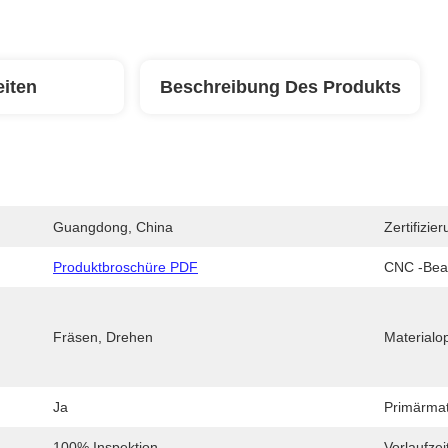
eiten
Beschreibung Des Produkts
Guangdong, China
Zertifizier
Produktbroschüre PDF
CNC -Bear
Fräsen, Drehen
Materialo
Ja
Primärmat
100% Inspektion
Vorlaufzei