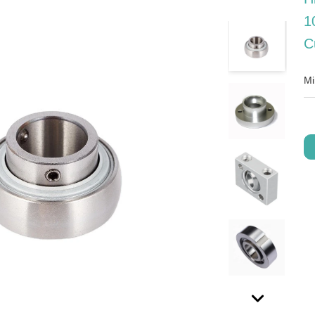
1
C
Mi