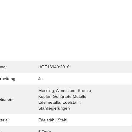
ung:
IATF16949:2016
beitung:
Ja
Messing, Aluminium, Bronze, 
Kupfer, Gehärtete Metalle, 
ptionen:
Edelmetalle, Edelstahl, 
Stahllegierungen
erial:
Edelstahl, Stahl
t:
5 Tage