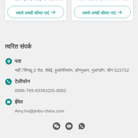
मशीनिंग ऑटो पार्ट्स
आईएसओ 9001
सबसे अच्छी कीमत पाएं
सबसे अच्छी कीमत पाएं
त्वरित संपर्क
पता
नहीं.7मिंगझू 2 रोड, शेबेई, हुआंगजियांग, डोंगगुआन, गुआंग्डोंग, चीन 523752
टेलीफोन
0086-769-83391025-8002
ईमेल
Amy.ho@jinbo-china.com