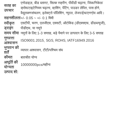
एनोडाइज़, बीड ब्लास्ट, सिल्क स्क्रीन, पीवीडी चढ़ाना, जिंक/निकेल/
सतह का
क्रोम/टाइटेनियम चढ़ाना, ब्रशिंग, पेंटिंग, पाउडर लेपित, पास होने,
उपचार
वैद्युतकणसंचलन, इलेक्ट्रो पॉलिशिंग, न्यूरल, लेजर/ईच/एनग्रेव आदि।
सहनशीलता
+/- 0.05 ~ +/- 0.1 मिमी
स्वीकृत
एसटीपी, चरण, एलजीएस, एक्सटी, ऑटोकैड (डीएक्सएफ, डीडब्ल्यूजी),
ड्राइंग
पीडीएफ, या नमूने
समय सीमा
नमूनों के लिए 1-3 सप्ताह, बड़े पैमाने पर उत्पादन के लिए 3-5 सप्ताह
गुणवत्ता
ISO9001.2015, SGS, ROHS, IATF16949.2016
आश्वासन
भुगतान की
व्यापार आश्वासन, टीटी/पश्चिम संघ
शर्तें
कीमत
बातचीत योग्य
आपूर्ति की
10000000pcs/महीना
योग्यता
उत्पाद शो: