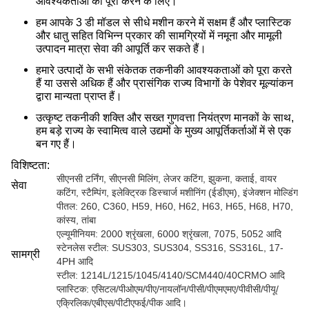
आवश्यकताओं को पूरा करने के लिए।
हम आपके 3 डी मॉडल से सीधे मशीन करने में सक्षम हैं और प्लास्टिक
और धातु सहित विभिन्न प्रकार की सामग्रियों में नमूना और मामूली
उत्पादन मात्रा सेवा की आपूर्ति कर सकते हैं।
हमारे उत्पादों के सभी संकेतक तकनीकी आवश्यकताओं को पूरा करते
हैं या उससे अधिक हैं और प्रासंगिक राज्य विभागों के पेशेवर मूल्यांकन
द्वारा मान्यता प्राप्त हैं।
उत्कृष्ट तकनीकी शक्ति और सख्त गुणवत्ता नियंत्रण मानकों के साथ,
हम बड़े राज्य के स्वामित्व वाले उद्यमों के मुख्य आपूर्तिकर्ताओं में से एक
बन गए हैं।
विशिष्टता:
सीएनसी टर्निंग, सीएनसी मिलिंग, लेजर कटिंग, झुकना, कताई, वायर
सेवा
कटिंग, स्टैम्पिंग, इलेक्ट्रिक डिस्चार्ज मशीनिंग (ईडीएम), इंजेक्शन मोल्डिंग
पीतल: 260, C360, H59, H60, H62, H63, H65, H68, H70,
कांस्य, तांबा
एल्यूमीनियम: 2000 श्रृंखला, 6000 श्रृंखला, 7075, 5052 आदि
स्टेनलेस स्टील: SUS303, SUS304, SS316, SS316L, 17-
सामग्री
4PH आदि
स्टील: 1214L/1215/1045/4140/SCM440/40CRMO आदि
प्लास्टिक: एसिटल/पीओएम/पीए/नायलॉन/पीसी/पीएमएमए/पीवीसी/पीयू/
एक्रिलिक/एबीएस/पीटीएफई/पीक आदि।