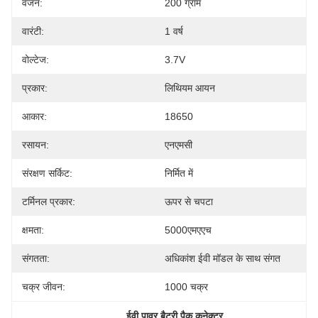
वजन:
200 ग्राम
वारंटी:
1 वर्ष
वोल्टेज:
3.7V
प्रकार:
लिथियम आयन
आकार:
18650
रसायन:
एनएमसी
संरक्षण सर्किट:
निर्मित में
टर्मिनल प्रकार:
ऊपर से चपटा
क्षमता:
5000एमएएच
संगतता:
अधिकांश ईवी मॉडल के साथ संगत
चक्र जीवन:
1000 चक्र
, 
ईवी पावर बैटरी पैक कनेक्टर