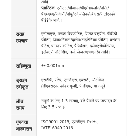
आदि
प्लास्टिक:
एसीटल/पीओएम/पीए/नायलॉन/पीसी/
पीएमएमए/पीवीसी/पीयू/एक्रिलिक/एबीएस/पीटीएफई/
पीईईके आदि।
सतह
एनोडाइज, मनका विस्फोटित, सिल्क स्क्रीन, पीवीडी
प्लेटिंग, जिंक/निकल/क्रोम/टाइटेनियम प्लेटिंग, ब्रशिंग,
उपचार
पेंटिंग, पाउडर कोटिंग, पैसिवेशन, इलेक्ट्रोफोरेसिस,
इलेक्ट्रो पॉलिशिंग, नर्ल, लेजर/एच/एंग्रेव आदि।
सहिष्णुता
+/-0.001mm
ड्राइंग
एसटीपी, स्टेप, एलजीएस, एक्सटी, ऑटोकेड
(डीएक्सएफ, डीडब्ल्यूजी), पीडीएफ, या नमूने
स्वीकृत
लीड
नमूनों के लिए 1-3 सप्ताह, बड़े पैमाने पर उत्पादन के
लिए 3-5 सप्ताह
समय
गुणवत्ता
ISO9001.2015, एसजीएस, RoHs,
IATF16949.2016
आश्वासन