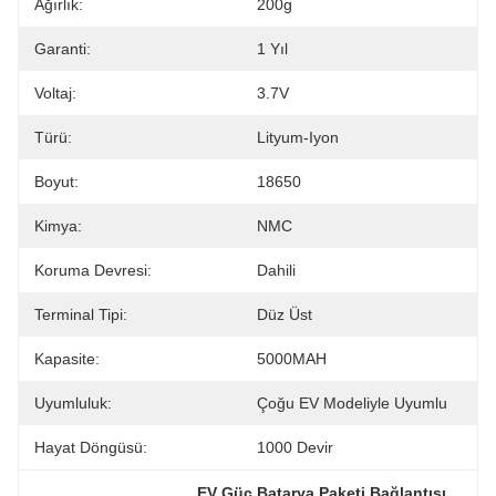
Ağırlık:
200g
Garanti:
1 Yıl
Voltaj:
3.7V
Türü:
Lityum-Iyon
Boyut:
18650
Kimya:
NMC
Koruma Devresi:
Dahili
Terminal Tipi:
Düz Üst
Kapasite:
5000MAH
Uyumluluk:
Çoğu EV Modeliyle Uyumlu
Hayat Döngüsü:
1000 Devir
, 
EV Güç Batarya Paketi Bağlantısı