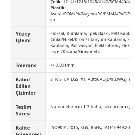
Çelik:
1214L/1215/1045/4140/SCM440/40C
Plastik:
Asetal/POM/PA/Naylon/PC/PMMA/PVC/PU/A
vb.
Yüzey
Eloksal, Kumlama, İpek Baskı, PVD Kaplam
Çinko/Nikel/Krom/Titanyum Kaplama, Fır
İşlemi
Kaplama, Pasivasyon, Elektroforez, Elektro 
Lazer/Kazıma/Gravür vb.
Tolerans
+/-0.001mm
Kabul
STP, STEP, LGS, XT, AutoCAD(DXF,DWG), PD
Edilen
Çizimler
Teslim
Numuneler için 1-3 hafta, seri üretim için
Süresi
Kalite
ISO9001.2015, SGS, RoHs, IATF16949.2016
Güvencesi