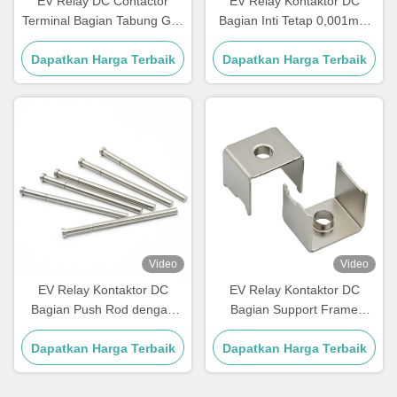
EV Relay DC Contactor
EV Relay Kontaktor DC
Terminal Bagian Tabung Gas
Bagian Inti Tetap 0,001mm
dengan Sikat, Mewarnai,
Toleransi Dengan CNC
Dapatkan Harga Terbaik
Powder Coated
Dapatkan Harga Terbaik
Turning
Video
Video
EV Relay Kontaktor DC
EV Relay Kontaktor DC
Bagian Push Rod dengan
Bagian Support Frame
Passivation, Elektroforesis,
dengan Bending, Spinning,
Dapatkan Harga Terbaik
Elektro Polishing
Dapatkan Harga Terbaik
Wire Cutting