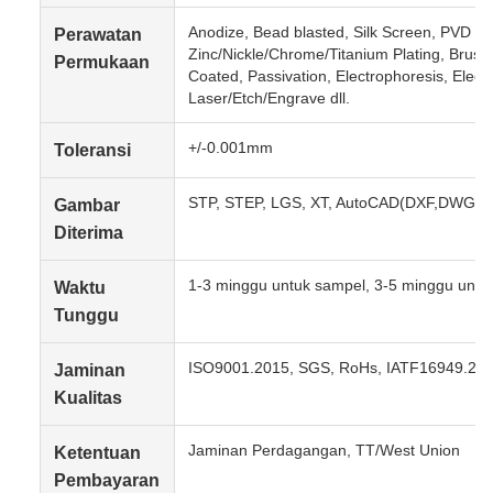
Anodize, Bead blasted, Silk Screen, PVD Pla
Perawatan
Zinc/Nickle/Chrome/Titanium Plating, Brush
Permukaan
Coated, Passivation, Electrophoresis, Electr
Laser/Etch/Engrave dll.
+/-0.001mm
Toleransi
STP, STEP, LGS, XT, AutoCAD(DXF,DWG), 
Gambar
Diterima
1-3 minggu untuk sampel, 3-5 minggu untu
Waktu
Tunggu
ISO9001.2015, SGS, RoHs, IATF16949.20
Jaminan
Kualitas
Jaminan Perdagangan, TT/West Union
Ketentuan
Pembayaran