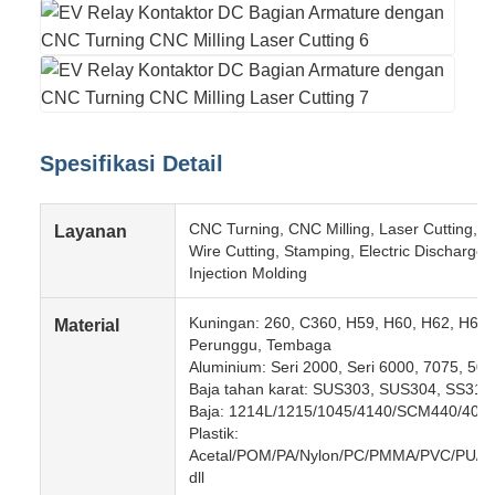
Spesifikasi Detail
CNC Turning, CNC Milling, Laser Cutting, B
Layanan
Wire Cutting, Stamping, Electric Discharge
Injection Molding
Kuningan: 260, C360, H59, H60, H62, H63,
Material
Perunggu, Tembaga
Aluminium: Seri 2000, Seri 6000, 7075, 5052
Baja tahan karat: SUS303, SUS304, SS316,
Baja: 1214L/1215/1045/4140/SCM440/40Cr
Plastik:
Acetal/POM/PA/Nylon/PC/PMMA/PVC/PU/Ak
dll