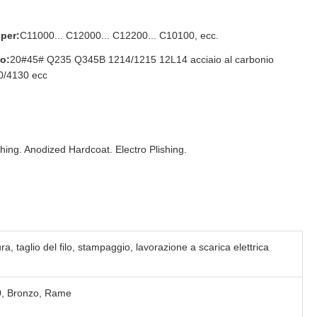
per:
C11000... C12000... C12200... C10100, ecc.
ro:
20#45# Q235 Q345B 1214/1215 12L14 acciaio al carbonio
0/4130 ecc
ng. Anodized Hardcoat. Electro Plishing.
ra, taglio del filo, stampaggio, lavorazione a scarica elettrica
0, Bronzo, Rame