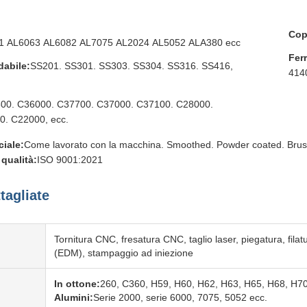
Cop
1 AL6063 AL6082 AL7075 AL2024 AL5052 ALA380 ecc
Fer
dabile:
SS201. SS301. SS303. SS304. SS316. SS416,
414
00. C36000. C37700. C37000. C37100. C28000.
. C22000, ecc.
ciale:
Come lavorato con la macchina. Smoothed. Powder coated. Brushi
qualità:
ISO 9001:2021
tagliate
Tornitura CNC, fresatura CNC, taglio laser, piegatura, filatu
(EDM), stampaggio ad iniezione
In ottone:
260, C360, H59, H60, H62, H63, H65, H68, H7
Alumini:
Serie 2000, serie 6000, 7075, 5052 ecc.