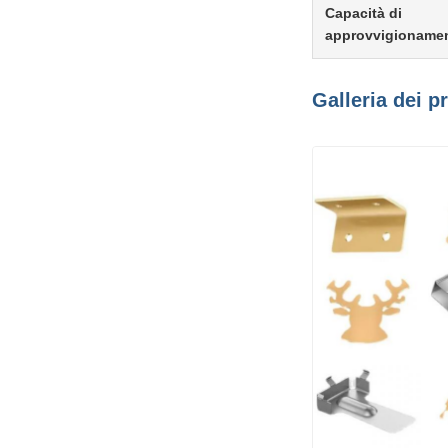
Capacità di
approvvigioname
Galleria dei p