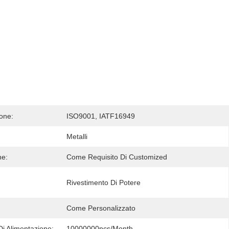
ione:
ISO9001, IATF16949
Metalli
ne:
Come Requisito Di Customized
Rivestimento Di Potere
Come Personalizzato
Di Alimentazione:
10000000pcs/month