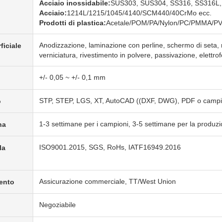
Acciaio inossidabile:
SUS303, SUS304, SS316, SS316L,
Acciaio:
1214L/1215/1045/4140/SCM440/40CrMo ecc.
Prodotti di plastica:
Acetale/POM/PA/Nylon/PC/PMMA/PVC
Anodizzazione, laminazione con perline, schermo di seta, 
ficiale
verniciatura, rivestimento in polvere, passivazione, elettrofor
+/- 0,05 ~ +/- 0,1 mm
STP, STEP, LGS, XT, AutoCAD ((DXF, DWG), PDF o campi
o
1-3 settimane per i campioni, 3-5 settimane per la produzi
na
ISO9001.2015, SGS, RoHs, IATF16949.2016
la
Assicurazione commerciale, TT/West Union
ento
Negoziabile