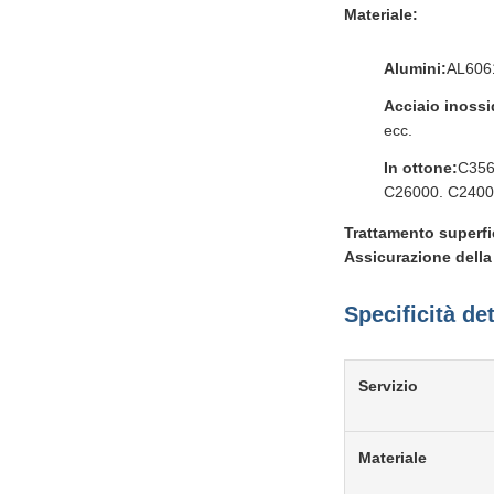
Materiale:
Alumini:
AL606
Acciaio inossi
ecc.
In ottone:
C356
C26000. C24000
Trattamento superfi
Assicurazione della 
Specificità det
Servizio
Materiale