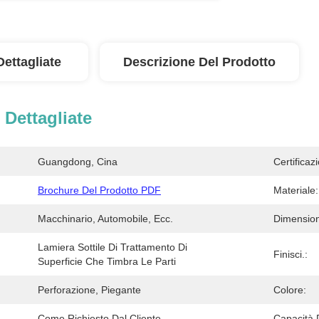
Dettagliate
Descrizione Del Prodotto
 Dettagliate
Guangdong, Cina
Certificaz
Brochure Del Prodotto PDF
Materiale:
Macchinario, Automobile, Ecc.
Dimensio
Lamiera Sottile Di Trattamento Di 
Finisci.:
Superficie Che Timbra Le Parti
Perforazione, Piegante
Colore:
Come Richiesto Dal Cliente
Capacità 