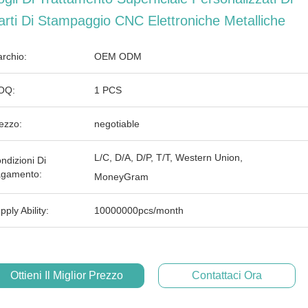
arti Di Stampaggio CNC Elettroniche Metalliche
rchio:
OEM ODM
OQ:
1 PCS
ezzo:
negotiable
L/C, D/A, D/P, T/T, Western Union,
ndizioni Di
gamento:
MoneyGram
pply Ability:
10000000pcs/month
Ottieni Il Miglior Prezzo
Contattaci Ora