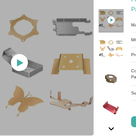
P
Ma
M
Pr
Co
Pa
Su