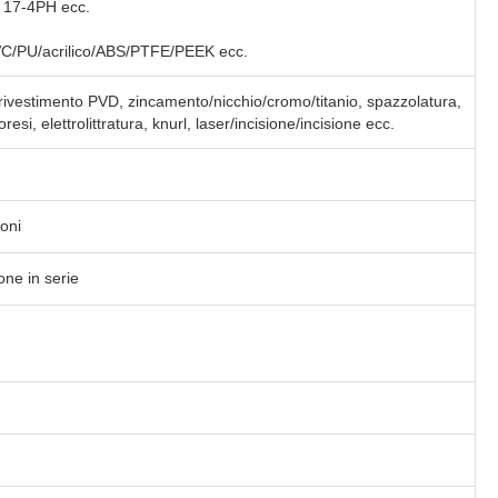
 17-4PH ecc.
/PU/acrilico/ABS/PTFE/PEEK ecc.
rivestimento PVD, zincamento/nicchio/cromo/titanio, spazzolatura,
esi, elettrolittratura, knurl, laser/incisione/incisione ecc.
oni
one in serie