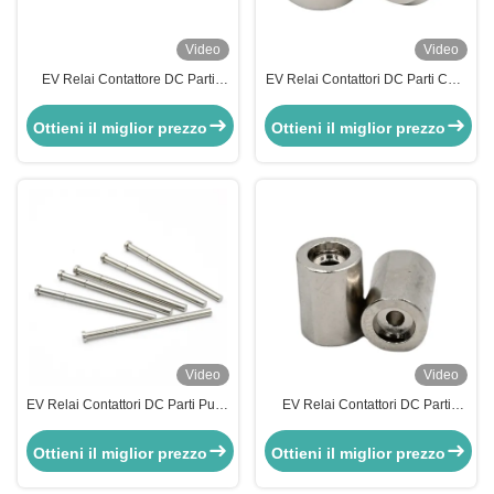
Video
Video
EV Relai Contattore DC Parti
EV Relai Contattori DC Parti Core
terminali tubo di gas con
fisso 0,001mm Tolleranza con
spazzolatura, verniciatura,
CNC Torsione
Ottieni il miglior prezzo
Ottieni il miglior prezzo
rivestimento in polvere
Video
Video
EV Relai Contattori DC Parti Push
EV Relai Contattori DC Parti
Rod con passivazione,
Armature con CNC Turning CNC
elettroforesi, elettro lucidatura
Fresatura Taglio laser
Ottieni il miglior prezzo
Ottieni il miglior prezzo