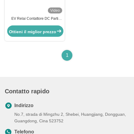
Video
EV Relai Contattore DC Parti
terminali Pad mobili
Assemblaggio con servizio di
Ottieni il miglior prezzo
timbraggio
1
Contatto rapido
Indirizzo
No.7, strada di Mingzhu 2, Shebei, Huangjiang, Dongguan,
Guangdong, Cina 523752
Telefono