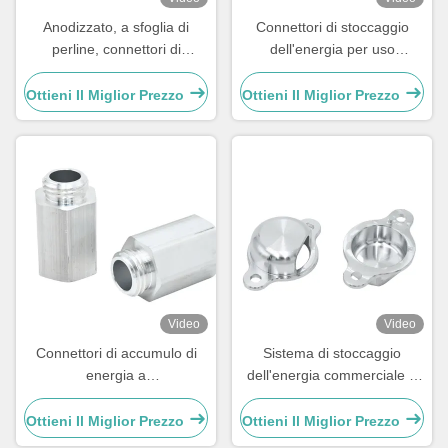
Anodizzato, a sfoglia di
Connettori di stoccaggio
perline, connettori di
dell'energia per uso
stoccaggio dell'energia dello
commerciale e industriale
schermo di seta
con pin di spazzolatura,
Ottieni Il Miglior Prezzo
Ottieni Il Miglior Prezzo
verniciatura e rivestimento in
polvere
Video
Video
Connettori di accumulo di
Sistema di stoccaggio
energia a
dell'energia commerciale e
laser/incisione/incisione
industriale
Ottieni Il Miglior Prezzo
Ottieni Il Miglior Prezzo