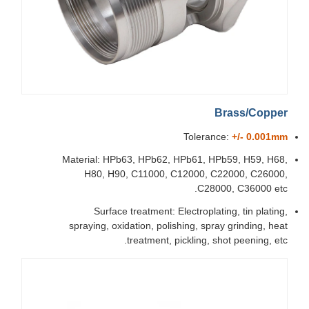
Brass/Copper
Tolerance:
+/- 0.001mm
Material: HPb63, HPb62, HPb61, HPb59, H59, H68,
H80, H90, C11000, C12000, C22000, C26000,
C28000, C36000 etc.
Surface treatment: Electroplating, tin plating,
spraying, oxidation, polishing, spray grinding, heat
treatment, pickling, shot peening, etc.