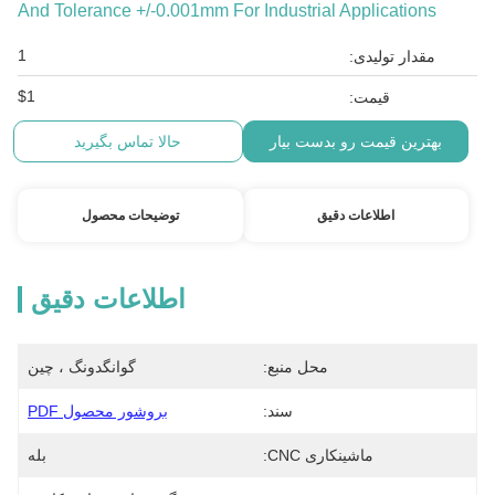
And Tolerance +/-0.001mm For Industrial Applications
1
مقدار تولیدی:
$1
قیمت:
بهترین قیمت رو بدست بیار
حالا تماس بگیرید
اطلاعات دقیق
توضیحات محصول
اطلاعات دقیق
محل منبع:
گوانگدونگ ، چین
سند:
بروشور محصول PDF
ماشینکاری CNC:
بله