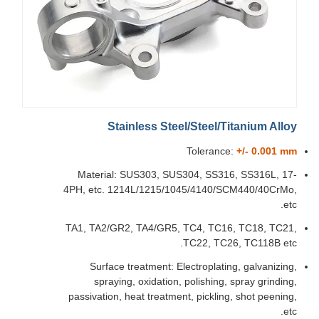
Stainless Steel/Steel/Titanium Alloy
Tolerance:
+/- 0.001 mm
Material: SUS303, SUS304, SS316, SS316L, 17-
4PH, etc. 1214L/1215/1045/4140/SCM440/40CrMo,
etc.
TA1, TA2/GR2, TA4/GR5, TC4, TC16, TC18, TC21,
TC22, TC26, TC118B etc.
Surface treatment: Electroplating, galvanizing,
spraying, oxidation, polishing, spray grinding,
passivation, heat treatment, pickling, shot peening,
etc.