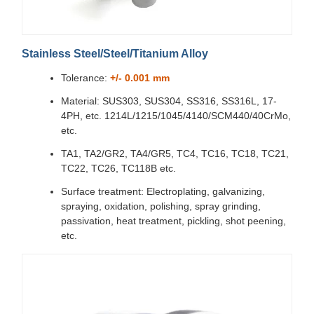
Stainless Steel/Steel/Titanium Alloy
Tolerance:
+/- 0.001 mm
Material: SUS303, SUS304, SS316, SS316L, 17-
4PH, etc. 1214L/1215/1045/4140/SCM440/40CrMo,
etc.
TA1, TA2/GR2, TA4/GR5, TC4, TC16, TC18, TC21,
TC22, TC26, TC118B etc.
Surface treatment: Electroplating, galvanizing,
spraying, oxidation, polishing, spray grinding,
passivation, heat treatment, pickling, shot peening,
etc.