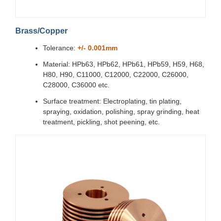
Brass/Copper
Tolerance:
+/- 0.001mm
Material: HPb63, HPb62, HPb61, HPb59, H59, H68,
H80, H90, C11000, C12000, C22000, C26000,
C28000, C36000 etc.
Surface treatment: Electroplating, tin plating,
spraying, oxidation, polishing, spray grinding, heat
treatment, pickling, shot peening, etc.