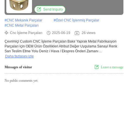
Send Inquiry
#
CNC Mekanik Parçalar
#
Özel CNC İşlenmiş Parçalar
#
CNC Metal Parçaları
Cnc İşleme Parçaları
2025-06-19
26 views
Çevrimiçi Custom CNC İşleme Parçaları Bakır Yaprak Metal Fabrikasyon
Parçaları için OEM Ürün Özellikleri Atribut Değer Uygulama Sanayi Renk
Sarı Teslim Etme Yolu Deniz / Hava / Ekspres Önderi Zamanı ...
Daha fazlasını izle
Messages of visitor
Leave a message
No public comments yet