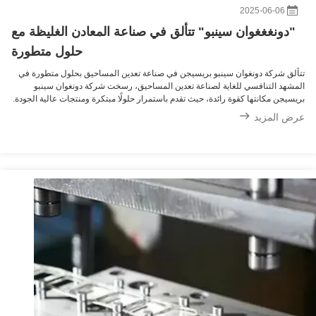
2025-06-06
"دونغغغوان سينبو" تتألق في صناعة المعادن الغليظة مع
حلول متطورة
تتألق شركة دونغوان سينبو بريسيجن في صناعة تعدين المساحيق بحلول متطورة في
المشهد التنافسي للغاية لصناعة تعدين المساحيق، رسخت شركة دونغوان سينبو
بريسيجن مكانتها كقوة رائدة، حيث تقدم باستمرار حلولًا مبتكرة ومنتجات عالية الجودة.
من خلال التزامها العميق بالتقدم التكنولوجي ورضا العملاء، حققت الشركة خطوات ...
عرض المزيد