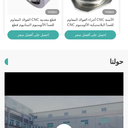
Video
Video
الأتمتة CNC أجزاء الفولاذ المقاوم
قطع معدنية CNC الفولاذ المقاوم
للصدأ البلاستيكية الألومنيوم CNC
للصدأ الألومنيوم التيتانيوم قطع
قطاعات التحويل
معدلة CNC IATF16949
احصل على أفضل سعر
احصل على أفضل سعر
حولنا