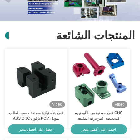
المعالجة الحاسوبية للصلب المقاوم للصدأ طحن قطع التحول CNC مكونات ميكانيكية
قطع غيار صناعة السيارات من الفولاذ المقاوم للصدأ الصناعة الصلبة الصلبة الصلبة TS16949 معتمدة ISO9001
المنتجات الشائعة
قطاعات الطحن الآلي للدوائر الحاسوبية الحاسوبية OEM قطع نحاسية حسب الطلب
أجزاء التشكيل البارد المخصصة للنحاس والصلب المقاوم للصدأ
أجزاء احتياطية للصلب البلاستيكي النحاس الألومنيوم خدمة CNC
أجزاء صناعة الأجهزة الصلبة الصلبة الألومنيوم المضغوط المعدنية قطع صناعة الصلبة المخصصة
محور الجهاز الجهاز الجهاز الجهاز الجهاز الجهاز الجهاز الجهاز
Video
Video
أجزاء صناعة الصقل البارد الدقيقة المعدنية الطبيعية الصلب الصناعة الصناعة الصناعية المخصصة
CNC قطع معدنية من الألومنيوم
قطع بلاستيكية مصنعة حسب الطلب
المخصصة المزخرفة الملمعة
سوداء POM نايلون ABS CNC
معالجة المعادن CNC طحن قطع الطحن خدمة التحول الملمع للسيارات
للدراجات النارية
تحويل قطع الطحن
احصل على أفضل سعر
احصل على أفضل سعر
قطع معدنية من الفولاذ المقاوم للصدأ النحاس النحاس