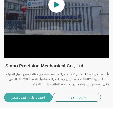
Sinbo Precision Mechanical Co., Ltd.
تأسست في عام 2013 شركة عالمية رائدة ، متخصصة في معالجة قطع الغيار الدقيقة
CNC ، لديها 20000m2 قاعدة إنتاج ومعدات رائدة عالمياً ، الدقة ± 0.001mm ، من
خلال العديد من الشهادات الدولية ، خدمة العالمية 500 + العملاء ؛.
عرض المزيد
احصل على أفضل سعر