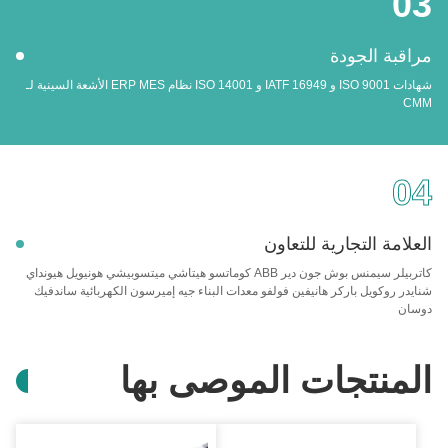
03
مراقبة الجودة
شهادات ISO 9001 و IATF 16949 و ISO 14001 نظام ERP MES الأشعة السينية لـ
CMM
04
العلامة التجارية للتعاون
كاتربيلر سيمنس بوش جون دير ABB كوماتسو هيتاشي ميتسوبيشي هونيويل هيونداي
شنايدر روكويل باركر هانيفين فولفو معدات البناء جيه إميرسون الكهربائية ساندفيك
دوسان
المنتجات الموصى بها