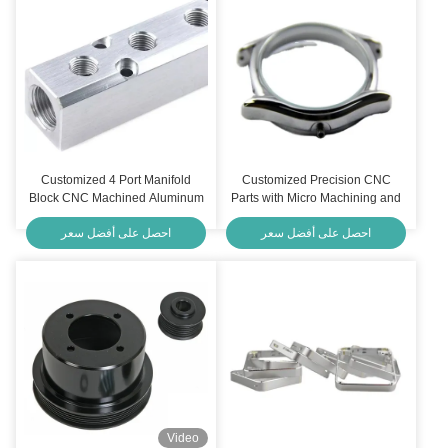
Customized 4 Port Manifold
Customized Precision CNC
Block CNC Machined Aluminum
Parts with Micro Machining and
Hard Anodized Silver ISO13485
Tolerance +/-0.001mm for
احصل على أفضل سعر
احصل على أفضل سعر
AS9100 Certified
Industrial Applications
Video