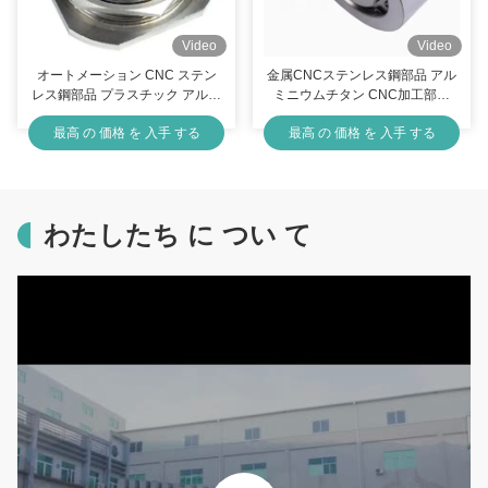
Video
Video
オートメーション CNC ステン
金属CNCステンレス鋼部品 アル
レス鋼部品 プラスチック アルミ
ミニウムチタン CNC加工部品
ニウム CNC 旋削部品
IATF16949
最高 の 価格 を 入手 する
最高 の 価格 を 入手 する
わたしたち に つい て