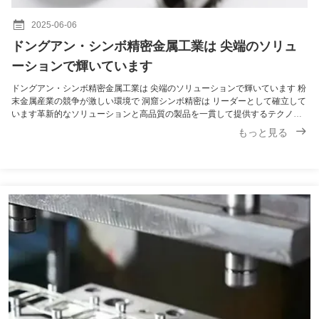
2025-06-06
ドングアン・シンボ精密金属工業は 尖端のソリュ
ーションで輝いています
ドングアン・シンボ精密金属工業は 尖端のソリューションで輝いています 粉
末金属産業の競争が激しい環境で 洞窟シンボ精密は リーダーとして確立して
います革新的なソリューションと高品質の製品を一貫して提供するテクノロ
ジーの進歩と 顧客満足への 深いコミットメントにより 会社は 重要な進歩を
もっと見る
遂げ 業界の未来を形作っています ドングアン・シンボ・プリシジョンは 最
先端の製造施設と 熟練したエンジニアと技術者のチームを持っています粉末
メタルジックの生産のあらゆる側面に専門性があります粉末製造,精密型圧迫,
先進的な圧縮プロセスなどの先進技術を利用することで,製品が最も厳格な品
質基準を満たすことを保証します...