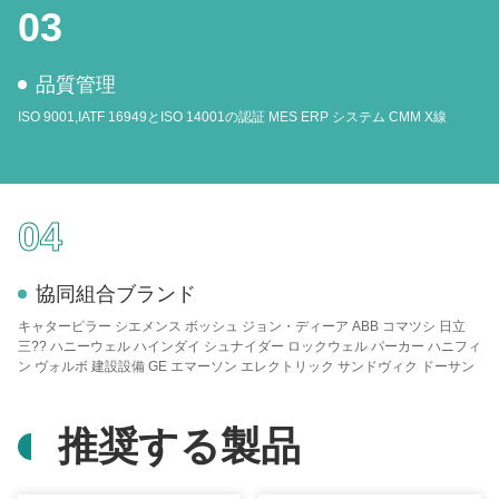
03
品質管理
ISO 9001,IATF 16949とISO 14001の認証 MES ERP システム CMM X線
04
協同組合ブランド
キャターピラー シエメンス ボッシュ ジョン・ディーア ABB コマツシ 日立
三?? ハニーウェル ハインダイ シュナイダー ロックウェル パーカー ハニフィ
ン ヴォルボ 建設設備 GE エマーソン エレクトリック サンドヴィク ドーサン
推奨する製品