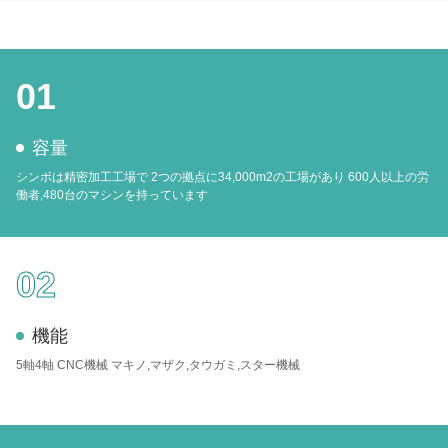
01
容量
シンボは精密加工工場で 2つの拠点に34,000m2の工場があり 600人以上の労
働者,480台のマシンを持っています
02
機能
5軸4軸 CNC機械 マキノ,マザク,タウガミ,スター機械