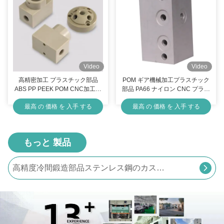
Video
Video
高精密加工 プラスチック部品
POM ギア機械加工プラスチック
ABS PP PEEK POM CNC加工部
部品 PA66 ナイロン CNC プラス
品
チック機械加工サービス
最高 の 価格 を 入手 する
最高 の 価格 を 入手 する
もっと 製品
高精度冷間鍛造部品ステンレス鋼のカスタム冷間圧造部品
金属冷間鍛造部品 アルミニウム鋼精密鍛造部品 ISO9001
精密冷鍛造部品 アルミニウム銅 OEM冷鍛造部品