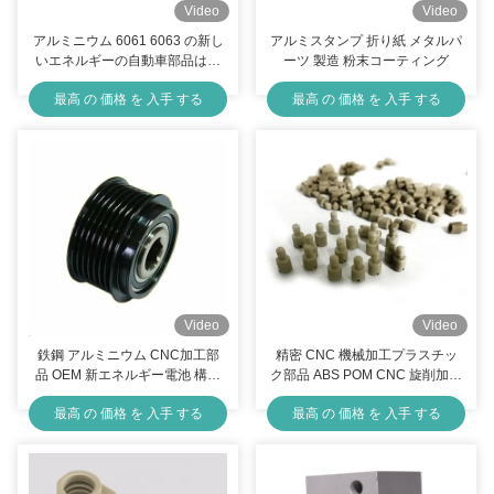
Video
Video
アルミニウム 6061 6063 の新し
アルミスタンプ 折り紙 メタルパ
いエネルギーの自動車部品は自
ーツ 製造 粉末コーティング
動車部品を機械化する CNC に
最高 の 価格 を 入手 する
最高 の 価格 を 入手 する
陽極酸化されました
Video
Video
鉄鋼 アルミニウム CNC加工部
精密 CNC 機械加工プラスチッ
品 OEM 新エネルギー電池 構造
ク部品 ABS POM CNC 旋削加工
部品
部品
最高 の 価格 を 入手 する
最高 の 価格 を 入手 する