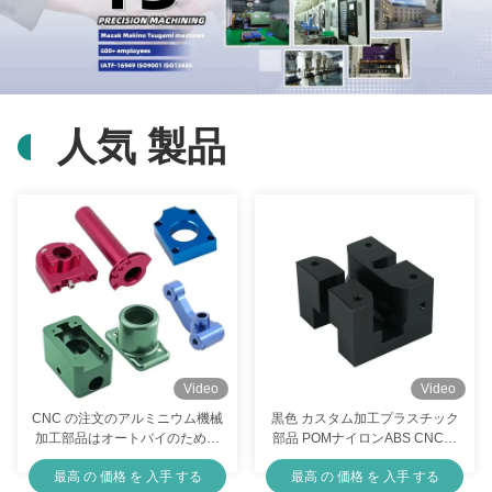
OEM の冷間鍛造部品の銅のステンレス鋼の金属部品 ISO9001 は証明されます
ステンレス鋼 CNC 機械加工フライス旋盤部品 CNC 機械部品
自動車用ステンレス鋼冷鍛造部品 TS16949 ISO9001 認定
人気 製品
自動旋盤 CNC 旋削フライス部品 OEM カスタム CNC 銅部品
銅不?? 鋼アルミニウムのためのカスタマイズされた冷凍鍛造部品
機械加工された旋削フライススペアパーツプラスチック鋼真鍮アルミニウム CNC サービス
ハードウェア冷間鍛造部品アルミニウム陽極酸化金属鍛造部品カスタマイズ
ローテン オーダーメイド CNC ターニング フレッシング パーツ アルミ ブラス 5 軸
Video
Video
精密冷間鍛造部品カスタマイズされる天然金属鋼プレス鍛造部品
CNC の注文のアルミニウム機械
黒色 カスタム加工プラスチック
加工部品はオートバイのために
部品 POMナイロンABS CNCタ
金属CNC加工 フレッシングパーツ 磨き回転サービス 自動車用
陽極酸化されました
ーニングフレーシング部品
最高 の 価格 を 入手 する
最高 の 価格 を 入手 する