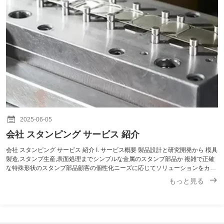
2025-06-05
会社 スタンピング サービス 紹介
会社 スタンピング サービス 紹介 I. サービス概要 製品設計と研究開発から 模具
製造,スタンプ生産,表面処理までシンプルな金属のスタンプ部品か 複雑で正確
な特殊形状のスタンプ部品顧客の個性化ニーズに応じてソリューションをカス
タマイズし,各スタンプ製品が顧客の使用シナリオと機能要件を正確に満たすこ
もっと見る
とができるようにします. II 処理能力 高速パンチングマシンや 精密パンチング
マシンなど自動スタンピング生産ライン. 打撃力は数十トンから数千トンに及
ぶ. 我々は,不oxidable 鋼,アルミ合金,炭素鋼などの様々な金属シートをカバー
する,幅広い材料を処理することができます.,0.1mmか...