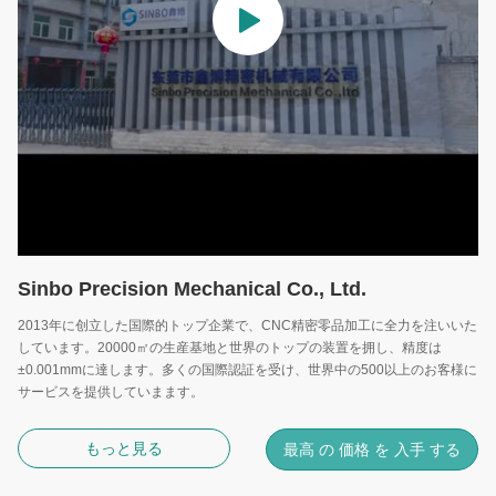
Sinbo Precision Mechanical Co., Ltd.
2013年に创立した国際的トップ企業で、CNC精密零品加工に全力を注いいた
しています。20000㎡の生産基地と世界のトップの装置を拥し、精度は
±0.001mmに達します。多くの国際認証を受け、世界中の500以上のお客様に
サービスを提供していまます。
もっと見る
最高 の 価格 を 入手 する