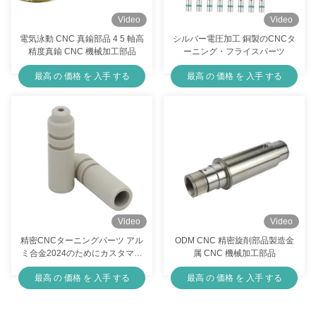
械 機械 機械 機械 機械 機械 機械
機械 機械 機械 機械 機械 機械 機
Video
Video
械 機械 機械 機械 機械 機械 機械
電気泳動 CNC 真鍮部品 4 5 軸高
シルバー電圧加工 銅製のCNCタ
機械 機械 機械 機械 機械 機械 機
精度真鍮 CNC 機械加工部品
ーニング・フライスパーツ
械 機械 機械 機械 機械 機械 機械
機械 機械 機械 機械 機械 機械 機
最高 の 価格 を 入手 する
最高 の 価格 を 入手 する
械 機械 機械 機械 機械
Video
Video
精密CNCターニングパーツ アル
ODM CNC 精密旋削部品製造金
ミ合金2024のためにカスタマイ
属 CNC 機械加工部品
ズ
最高 の 価格 を 入手 する
最高 の 価格 を 入手 する