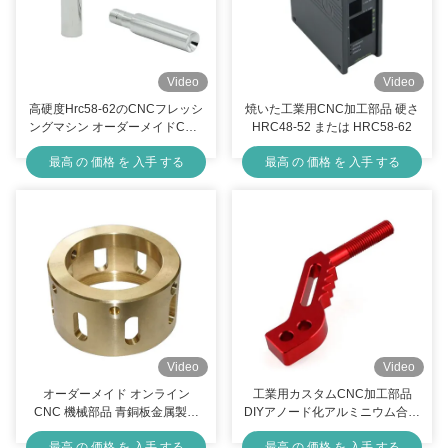
Video
Video
高硬度Hrc58-62のCNCフレッシ
焼いた工業用CNC加工部品 硬さ
ングマシン オーダーメイドCNC
HRC48-52 または HRC58-62
金属部品
最高 の 価格 を 入手 する
最高 の 価格 を 入手 する
Video
Video
オーダーメイド オンライン
工業用カスタムCNC加工部品
CNC 機械部品 青銅板金属製造
DIYアノード化アルミニウム合金
部品 OEM
部品
最高 の 価格 を 入手 する
最高 の 価格 を 入手 する