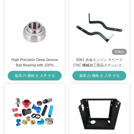
Video
High Precision Deep Groove
6061 合金エンジン スリーブ
Ball Bearing with 100%
CNC 機械加工部品ステンレス鋼
Inspection and 5-Day Leadtime
CNC フライス部品
最高 の 価格 を 入手 する
最高 の 価格 を 入手 する
for OEM Customized
Applications