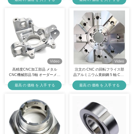
Video
Video
高精度CNC加工部品 メタル
注文の CNC の回転フライス部
CNC機械部品 5軸 オーダーメイ
品アルミニウム黄銅鋼 5 軸 CNC
ド
機械部品
最高 の 価格 を 入手 する
最高 の 価格 を 入手 する