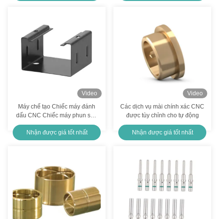
Thép không gỉ đồng đồng đúc lạnh phần đánh bóng kim loại phần gia công
Các bộ phận máy quay CNC công nghiệp, máy xay, hợp kim nhôm Anodizing CNC
Đá thổi Anodizing Cold Forging Chiếc máy gia công nhôm chính xác
Các bộ phận gia công làm mài tùy chỉnh thép không gỉ đồng nhôm Phần kim loại gia công
Các bộ phận đúc thép tùy chỉnh nông nghiệp nhôm đồng đồng đúc
Video
Video
Máy chế tạo Chiếc máy đánh
Các dịch vụ mài chính xác CNC
Sơn mài, xả cát, xoay CNC, xoay mài, phần mài, bộ phận máy chính xác
dấu CNC Chiếc máy phun sơn
được tùy chỉnh cho tự động
Sơn xăng
Nhận được giá tốt nhất
Nhận được giá tốt nhất
Các bộ phận gia công kim loại tùy chỉnh Anodizing Aluminium Forging Parts