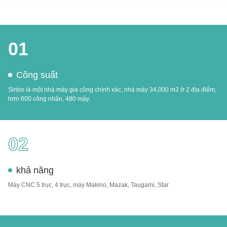
01
Công suất
Sinbo là một nhà máy gia công chính xác, nhà máy 34,000 m2 ở 2 địa điểm;
hơn 600 công nhân, 480 máy.
02
khả năng
Máy CNC 5 trục, 4 trục, máy Makino, Mazak, Taugami, Star