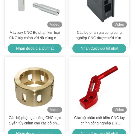
Video
Video
Máy xay CNC Bộ phận kim loại
Các bộ phận gia công công
CNC tùy chỉnh với độ cứng cao
nghiệp CNC được sưởi cứng
Hrc58-62
HRC48-52 hoặc HRC58-62
Nhận được giá tốt nhất
Nhận được giá tốt nhất
Video
Video
Các bộ phận gia công CNC trực
Các bộ phận chế biến CNC tùy
tuyến tùy chỉnh cho các bộ phận
chỉnh công nghiệp DIY
chế tạo kim loại bằng kim loại
Anodizing Aluminium Alloy
Nhận được giá tốt nhất
Nhận được giá tốt nhất