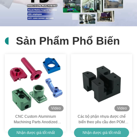
OEM Cold Forging Chiếc đồng thép không gỉ Chiếc kim loại được chứng nhận ISO9001
Stainless Steel CNC Machining Milling Turning Parts CNC Các thành phần cơ khí
Chiếc xe ô tô thép không gỉ Cold Forged Parts TS16949 ISO9001 chứng nhận
Sản Phẩm Phổ Biến
Các bộ phận máy quay tự động CNC xoắn OEM Bộ phận đồng CNC tùy chỉnh
Các bộ phận đúc lạnh tùy chỉnh cho đồng thép không gỉ nhôm
Máy quay quay xay phụ tùng nhựa thép đồng nhôm CNC dịch vụ
Hardware Cold Forging Parts Aluminum Anodized Metal Forging Parts tùy chỉnh
Vòng xoắn tùy chỉnh CNC xoắn phần mài 5 trục cho đồng nhôm
Video
Video
Chiếc máy quay điện tử
CNC Custom Aluminium
Các bộ phận nhựa được chế
Machining Parts Anodized
biến theo yêu cầu đen POM
Máy CNC kim loại Phần mài mài mài mài mài mài
Polished cho xe máy
Nylon ABS CNC Turn Milling
Nhận được giá tốt nhất
Nhận được giá tốt nhất
Parts