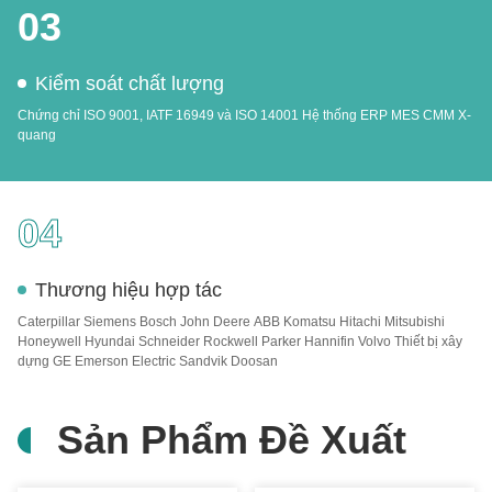
03
Kiểm soát chất lượng
Chứng chỉ ISO 9001, IATF 16949 và ISO 14001 Hệ thống ERP MES CMM X-
quang
04
Thương hiệu hợp tác
Caterpillar Siemens Bosch John Deere ABB Komatsu Hitachi Mitsubishi
Honeywell Hyundai Schneider Rockwell Parker Hannifin Volvo Thiết bị xây
dựng GE Emerson Electric Sandvik Doosan
Sản Phẩm Đề Xuất