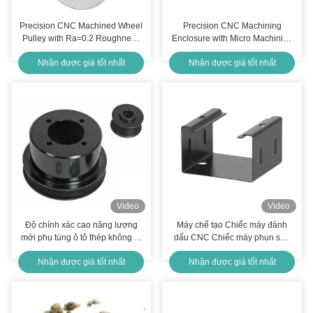
Precision CNC Machined Wheel
Precision CNC Machining
Pulley with Ra=0.2 Roughness
Enclosure with Micro Machining
1-Piece MOQ and 5-10 Days
and Anodized Surface for
Nhận được giá tốt nhất
Nhận được giá tốt nhất
Shipping
Electronical Applications
Video
Video
Độ chính xác cao năng lượng
Máy chế tạo Chiếc máy đánh
mới phụ tùng ô tô thép không gỉ
dấu CNC Chiếc máy phun sơn
đồng gia công Anodizing
Sơn xăng
Nhận được giá tốt nhất
Nhận được giá tốt nhất