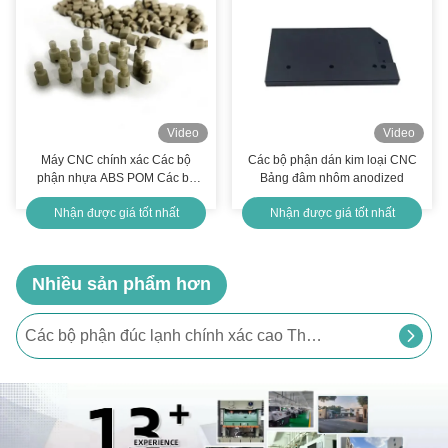
Video
Video
Máy CNC chính xác Các bộ
Các bộ phận dán kim loại CNC
phận nhựa ABS POM Các bộ
Bảng đâm nhôm anodized
phận máy quay CNC
Nhận được giá tốt nhất
Nhận được giá tốt nhất
Nhiều sản phẩm hơn
Các bộ phận đúc lạnh chính xác cao Thép không gỉ Phần đúc lạnh tùy chỉnh
Các bộ phận đúc lạnh kim loại nhôm thép Chi tiết đúc ISO9001
Các bộ phận đúc lạnh chính xác nhôm đồng OEM Các bộ phận đúc lạnh