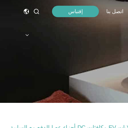
اتصل بنا
إقتباس
رلايات EV مكافئات DC أجزاء عصا الدفع مع السلبية ،