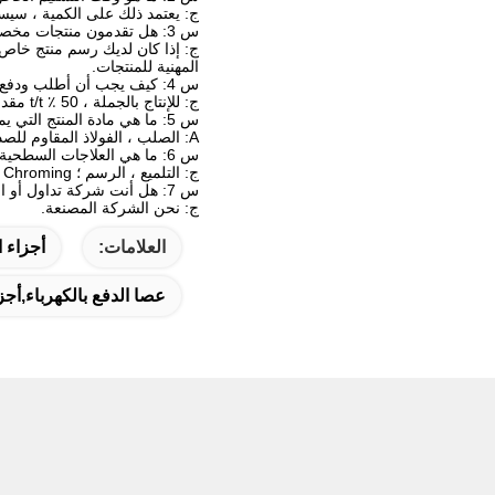
ج: يعتمد ذلك على الكمية ، سيستغرق عمومًا 10-25 يومًا بعد تأكيد الطلب (7-25 يومًا لفتح العف
س 3: هل تقدمون منتجات مخصصة؟
ج: إذا كان لديك رسم منتج خاص ب
المهنية للمنتجات.
س 4: كيف يجب أن أطلب ودفع؟
ج: للإنتاج بالجملة ، 50 ٪ t/t مقدما ، التوازن قبل الشحن. 100 ٪ مقدما إذا كان أقل من 5000 دولار أمريكي.
س 5: ما هي مادة المنتج التي يمكنك توفيرها؟
A: الصلب ، الفولاذ المقاوم للصدأ ، الألومنيوم ، النحاس ، النحاس ، النايلون ، الصلب ، إلخ.
س 6: ما هي العلاجات السطحية التي تدعمها؟
ج: التلميع ، الرسم ؛ Chroming ، والتنظيم ، بالفرشاة ؛ الملمس ، الرمال ؛ طلاء الأشعة فوق البنفسجية
س 7: هل أنت شركة تداول أو الشركة المصنعة؟
ج: نحن الشركة المصنعة.
العلامات:
أجزاء ا
عصا الدفع بالكهرباء,أج