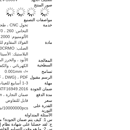
صور المنتج
مواصفات التصنيع
خدمة
تحول CNC ، طحن CNC ، قطع الليزر ، الانحناء ، الغزل ، قطع الأسلاك ، ختم ، تصنيع التفريغ الكهربائي (EDM) ، صب الحقن
النحاس: 260 ، C360 ، H59 ، H60 ، H62 ، H63 ، H65 ، H68 ، H70 ، البرونز ، النحاس
الألومنيوم: 2000 سلسلة ، 6000 سلسلة ، 7075 ، 5052 إلخ
مادة
الفولاذ المقاوم للصدأ: 304 ، SS316 ، SS316L ، 17-4PH
الصلب: 1214L/1215/1045/4140/SCM440/40CRMO إلخ
البلاستيك: الأسيتال//PA/NYLON/PC/PMMA/PVC/PU/ACRYLIC/ABS/PTFE/PEEK
المعالجة
السطحية
الكهربائي ، والكعك ، وا
تسامح
+/- 0.001mm
الرسم مقبول
 (DXF ، DWG) ، PDF
مهلة
1-3 أسابيع للعينات ، 3-5 أسابيع للإنتاج الضخم
ضمان الجودة
IATF16949.2016
مدة الدفع
ضمان التجارة ، TT/West Union
سعر
قابل للتفاوض
القدرة على
10000000pcs/شهر
التوريد
الأسئلة المتداولة
س 1: كيف يتم ضمان الجودة؟ ما هي الشهادة التي لديك؟
ج: لقد حصلنا على شهادة نظام إدارة الجودة ISO9001 ، وشهادة نظام جودة السيارات IATF16949 ، وأيضًا لدينا فريق جودة مه
س 2: ما هو وقت التسليم الخاص بك؟