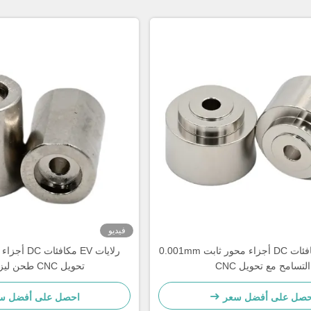
فيديو
رلايات EV مكافئات DC أجزاء محور ثابت 0.001mm
التسامح مع تحويل CNC
تحويل CNC طحن ليزر القطع
حصل على أفضل سعر
احصل على أفضل س