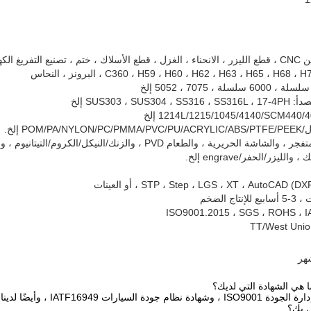
SUS303 ، SUS إلخ
POM إلخ.
الأنود ، والخرز المتفجر ، والشاشة الحريرية ، والطعام PVD
لليزر/الحفر/engrave إلخ.
STP ، Step ، LGS ، XT ، AutoCAD ، أو العينات
ISO9001.2015 ، SGS ، ROHS ، 
ني ومعدات تفتيش واختبار مهنية لضمان الجودة.