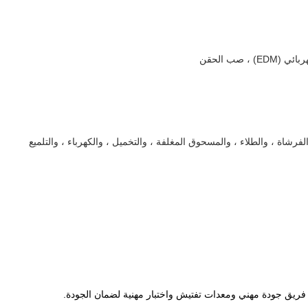
 ، والزنك/النيكل/الكروم/التيتانيوم ، والفرشاة ، والطلاء ، والمسحوق المغلفة ، والتخميل ، والكهرباء ، والتلميع