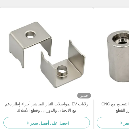
فيديو
رلايات EV مكافئات DC أجزاء التسليح مع CNC
رلايات EV لمواصلات التيار المباشر أجزاء إطار دعم
مع الانحناء، والدوران، وقطع الأسلاك
عر
احصل على أفضل سعر