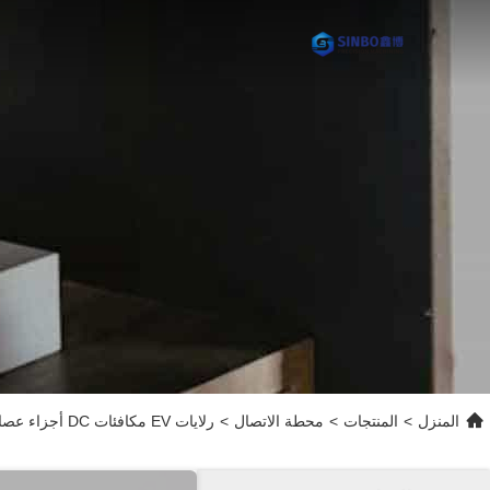
المنزل
>
المنتجات
>
محطة الاتصال
>
رلايات EV مكافئات DC أجزاء عصا الدفع مع السلبية ، الكهرباء ، البوليسة الكهربائية