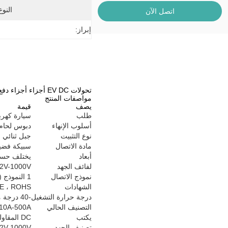
النوع
اتصل الآن
إبراز:
تحولات EV DC أجزاء أجزاء دفع قضيب مع التخميل ، والكهربائي ، تلميع الكهربائية
مواصفات المنتج
يصف
قيمة
طلب
سيارة كهربا
أسلوب الإنهاء
دبوس لحام
نوع التثبيت
جبل ثنائي ا
مادة الاتصال
سبيكة فضي
أبعاد
يختلف حسب
لفائف الجهد
2V-1000V
نموذج الاتصال
1 النموذج A (spst-no)
الشهادات
CE ، ROHS
درجة حرارة التشغيل
-40 درجة مئوية إلى 85 درجة مئوية
التصنيف الحالي
10A-500A
يكتب
DC المقاولين
تصنيف الجهد
2V-1000V