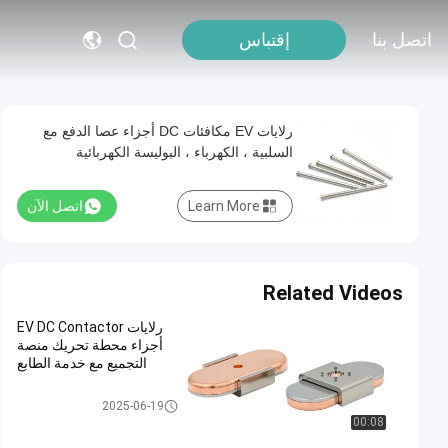
اتصل بنا
إقتباس
رلايات EV مكافئات DC أجزاء عصا الدفع مع
السلبية ، الكهرباء ، البوليسة الكهربائية
Learn More
اتصل الآن
Related Videos
رلايات EV DC Contactor
أجزاء محطة تحريك منصة
التجميع مع خدمة الطابع
محطة الاتصال
2025-06-19
00:08