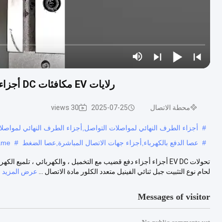
رلايات EV مكافئات DC أجزاء عصا الدفع مع السلبية ، الكهرباء ، البوليسة الكهربائية
محطة الاتصال
2025-07-25
30 views
#
أجزاء الطرف النهائي لمواصلات التواصل,أجزاء الطرف النهائي لمواصلات أ
#
عصا الدفع بالكهرباء,أجزاء جهات الاتصال المباشرة,عصا الضغط
#
rame
تحولات EV DC أجزاء أجزاء دفع قضيب مع التخميل ، والكهربائي ، تلم
لحام نوع التثبيت جبل ثنائي الفينيل متعدد الكلور مادة الاتصال ...
عرض المزيد
Messages of visitor