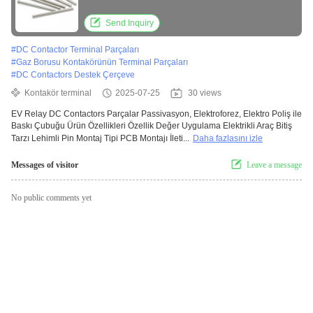
Baskı Çubuğu
Send Inquiry
#
DC Contactor Terminal Parçaları
#
Gaz Borusu Kontakörünün Terminal Parçaları
#
DC Contactors Destek Çerçeve
Kontakör terminal
2025-07-25
30 views
EV Relay DC Contactors Parçalar Passivasyon, Elektroforez, Elektro Poliş ile
Baskı Çubuğu Ürün Özellikleri Özellik Değer Uygulama Elektrikli Araç Bitiş
Tarzı Lehimli Pin Montaj Tipi PCB Montajı İleti...
Daha fazlasını izle
Messages of visitor
Leave a message
No public comments yet