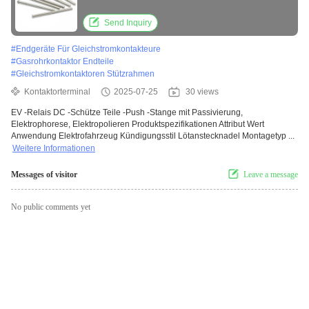
Elektrophorese, Elektropolieren
Send Inquiry
#
Endgeräte Für Gleichstromkontakteure
#
Gasrohrkontaktor Endteile
#
Gleichstromkontaktoren Stützrahmen
Kontaktorterminal
2025-07-25
30 views
EV -Relais DC -Schütze Teile -Push -Stange mit Passivierung,
Elektrophorese, Elektropolieren Produktspezifikationen Attribut Wert
Anwendung Elektrofahrzeug Kündigungsstil Lötanstecknadel Montagetyp ...
Weitere Informationen
Messages of visitor
Leave a message
No public comments yet