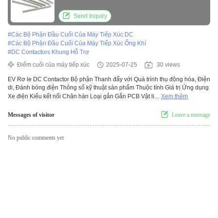
bóng
Send Inquiry
#
Các Bộ Phận Đầu Cuối Của Máy Tiếp Xúc DC
#
Các Bộ Phận Đầu Cuối Của Máy Tiếp Xúc Ống Khí
#
DC Contactors Khung Hỗ Trợ
Điểm cuối của máy tiếp xúc
2025-07-25
30 views
EV Rơ le DC Contactor Bộ phận Thanh đẩy với Quá trình thụ động hóa, Điện
di, Đánh bóng điện Thông số kỹ thuật sản phẩm Thuộc tính Giá trị Ứng dụng
Xe điện Kiểu kết nối Chân hàn Loại gắn Gắn PCB Vật li...
Xem thêm
Messages of visitor
Leave a message
No public comments yet