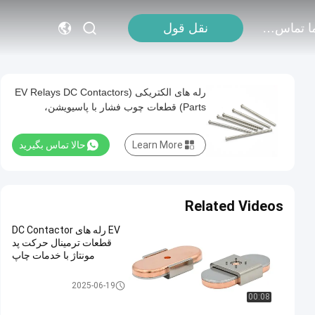
با ما تماس بگیرید
نقل قول
رله های الکتریکی (EV Relays DC Contactors
Parts) قطعات چوب فشار با پاسیویشن،
الکتروفورز، پولیش الکتریکی
Learn More
حالا تماس بگیرید
Related Videos
EV رله های DC Contactor
قطعات ترمینال حرکت پد
مونتاژ با خدمات چاپ
ترمینال کانتاکتور
2025-06-19
00:08