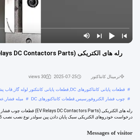
ترمینال کانتاکتور
2025-07-25
30 views
#
قطعات پایانی کانتاکتورهای DC,قطعات پایانی کانتکتور لوله گاز,قاب پشتیبان کنتاکتورهای DC
#
چوب فشار الکتروفورسيس,قطعات کانتاکتورهای DC
#
میله فشار,ع
رله های الکتریکی (tors Parts
درخواست خودروهای الکتریکی سبک پایان دادن پين سولدر نوع نصب نصب PCB مواد ...
Messages of visitor