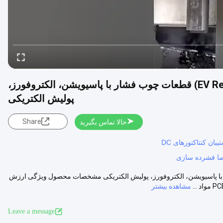
رله های الکتریکی (EV Relays DC Contactors Parts) قطعات چوب فشار با پاسیویشن، الکتروفورز،
پولیش الکتریکی
Share
حالا تماس بگیرید
صا فشرده سازی
EV Relays DC Contac) قطعات چوب فشار با پاسیویشن، الکتروفورز، پولیش الکتریکی مشخصات محصول ویژگی ارزش
مشاهده بیشتر
Leave a message