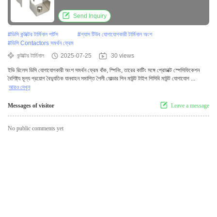
Send Inquiry
#
ডিসি কন্টাক্টর টার্মিনাল পার্টস
#
গ্যাস টিউব যোগাযোগকারী টার্মিনাল অংশ
#
ডিসি Contactors সমর্থন ফ্রেম
কন্টাক্টর টার্মিনাল
2025-07-25
30 views
ইভি রিলেস ডিসি যোগাযোগকারী অংশ সমর্থন ফ্রেম বাঁক, স্পিনিং, তারের কাটিং সঙ্গে প্রোডাক্ট স্পেসিফিকেশন
বৈশিষ্ট্য মূল্য প্রয়োগ বৈদ্যুতিক যানবাহন সমাপ্তি শৈলী সোল্ডার পিন মাউন্ট টাইপ পিসিবি মাউন্ট যোগাযোগ ...
আরও দেখুন
Messages of visitor
Leave a message
No public comments yet