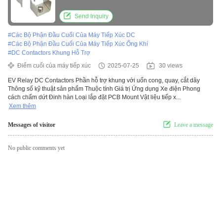
Send Inquiry
#
Các Bộ Phận Đầu Cuối Của Máy Tiếp Xúc DC
#
Các Bộ Phận Đầu Cuối Của Máy Tiếp Xúc Ống Khí
#
DC Contactors Khung Hỗ Trợ
Điểm cuối của máy tiếp xúc
2025-07-25
30 views
EV Relay DC Contactors Phần hỗ trợ khung với uốn cong, quay, cắt dây
Thông số kỹ thuật sản phẩm Thuộc tính Giá trị Ứng dụng Xe điện Phong
cách chấm dứt Đinh hàn Loại lắp đặt PCB Mount Vật liệu tiếp x...
Xem thêm
Messages of visitor
Leave a message
No public comments yet