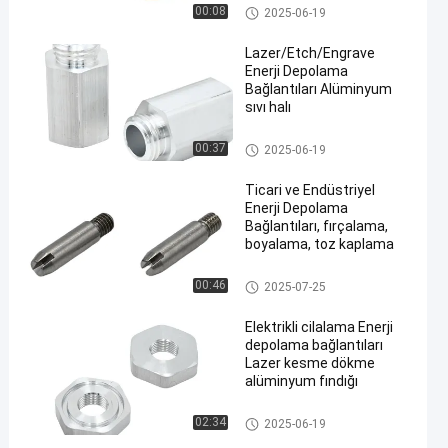
Kontakör terminal
00:08
2025-06-19
Lazer/Etch/Engrave
Enerji Depolama
Bağlantıları Alüminyum
sıvı halı
Enerji Depolama Konnektörleri
00:37
2025-06-19
Ticari ve Endüstriyel
Enerji Depolama
Bağlantıları, fırçalama,
boyalama, toz kaplama
Enerji Depolama Konnektörleri
00:46
2025-07-25
Elektrikli cilalama Enerji
depolama bağlantıları
Lazer kesme dökme
alüminyum fındığı
Enerji Depolama Konnektörleri
02:34
2025-06-19