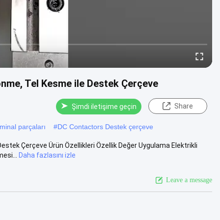
önme, Tel Kesme ile Destek Çerçeve
Share
Şimdi iletişime geçin
inal parçaları
#
DC Contactors Destek çerçeve
stek Çerçeve Ürün Özellikleri Özellik Değer Uygulama Elektrikli
esi...
Daha fazlasını izle
Leave a message