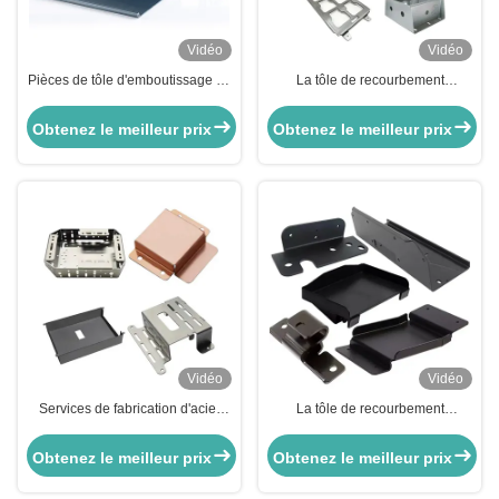
Vidéo
Vidéo
Pièces de tôle d'emboutissage de
La tôle de recourbement
recourbement de précision
galvanisée partie la fabrication en
anodisant l'aluminium en acier
aluminium de tôle de clôture
Obtenez le meilleur prix
Obtenez le meilleur prix
Vidéo
Vidéo
Services de fabrication d'acier
La tôle de recourbement
inoxydable de pièces de tôle
d'anodisation de soudure partie
embouties par recourbement de
des pièces d'emboutissage de
Obtenez le meilleur prix
Obtenez le meilleur prix
poinçonnage
tôle d'OEM