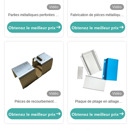
Vidéo
Vidéo
Parties métalliques perforées en
Fabrication de pièces métalliques
aluminium soutiens métalliques
de tôle de soudage d'estampage
feuille de moule de forgeage
sur mesure pour automobile
Obtenez le meilleur prix
Obtenez le meilleur prix
pliage soudage estampillé
Vidéo
Vidéo
Pièces de recourbement
Plaque de pliage en alliage
galvanisées par précision de tôle
d'aluminium Parties métalliques
de matériel nickelé emboutissant
Fabrication Cadre galvanisé
Obtenez le meilleur prix
Obtenez le meilleur prix
des pièces