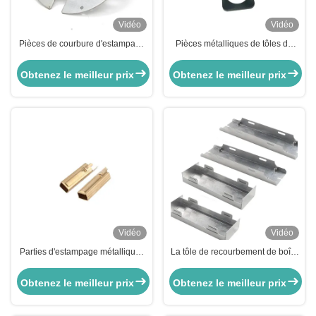
Vidéo
Vidéo
Pièces de courbure d'estampage
Pièces métalliques de tôles de
CNC en aluminium de précision
pliage de haute précision Pièces
Pièces de matériel sur mesure
de machines en aluminium
Obtenez le meilleur prix
Obtenez le meilleur prix
anodisées
Vidéo
Vidéo
Parties d'estampage métalliques
La tôle de recourbement de boîte
pour le cuivre-aluminium
de machine d'OEM partie la
coutume emboutissant des
Obtenez le meilleur prix
Obtenez le meilleur prix
pièces d'acier inoxydable