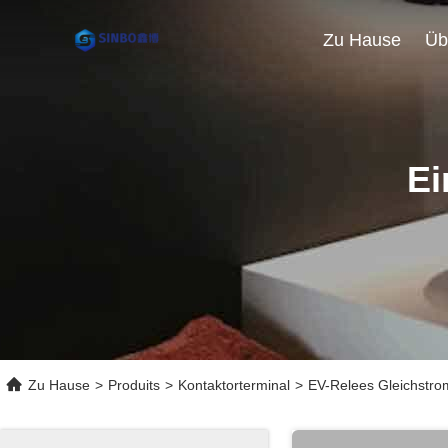
Zu Hause
Üb
Ei
Zu Hause
>
Produits
>
Kontaktorterminal
>
EV-Relees Gleichstro