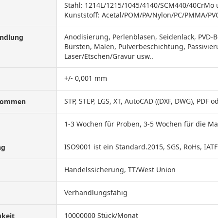
Stahl: 1214L/1215/1045/4140/SCM440/40CrMo 
Kunststoff: Acetal/POM/PA/Nylon/PC/PMMA/PVC
Anodisierung, Perlenblasen, Seidenlack, PVD-
ndlung
Bürsten, Malen, Pulverbeschichtung, Passivieru
Laser/Etschen/Gravur usw..
+/- 0,001 mm
STP, STEP, LGS, XT, AutoCAD ((DXF, DWG), PDF o
enommen
1-3 Wochen für Proben, 3-5 Wochen für die M
ISO9001 ist ein Standard.2015, SGS, RoHs, IAT
ng
Handelssicherung, TT/West Union
Verhandlungsfähig
10000000 Stück/Monat
keit