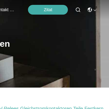
Zitat
Kontakt Mit Uns
ten
V-Relees Gleichstromkontaktoren Teile Festkern