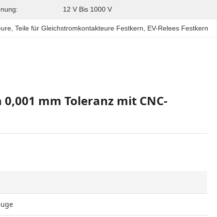
nung:
12 V Bis 1000 V
eure
, 
Teile für Gleichstromkontakteure Festkern
, 
EV-Relees Festkern
n 0,001 mm Toleranz mit CNC-
euge