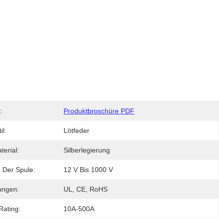
:
Produktbroschüre PDF
il:
Lötfeder
terial:
Silberlegierung
 Der Spule:
12 V Bis 1000 V
rungen:
UL, CE, RoHS
Rating:
10A-500A