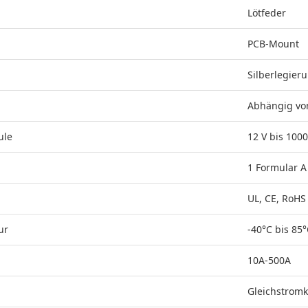
Lötfeder
PCB-Mount
Silberlegier
Abhängig vo
ule
12 V bis 1000
1 Formular A
UL, CE, RoHS
ur
-40°C bis 85
10A-500A
Gleichstromk