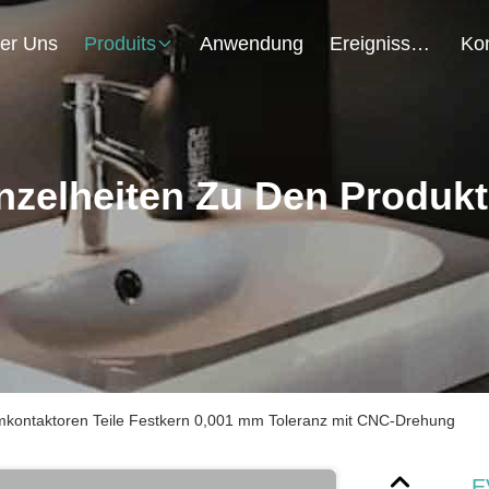
er Uns
Produits
Anwendung
Ereignisse
nzelheiten Zu Den Produk
mkontaktoren Teile Festkern 0,001 mm Toleranz mit CNC-Drehung
E