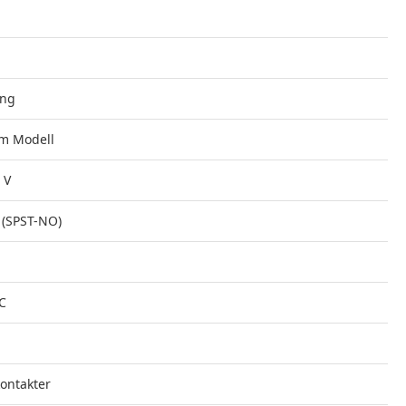
ung
m Modell
 V
 (SPST-NO)
°C
ontakter