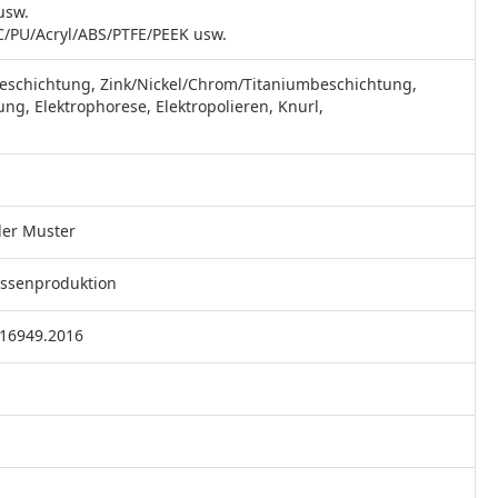
usw.
/PU/Acryl/ABS/PTFE/PEEK usw.
Beschichtung, Zink/Nickel/Chrom/Titaniumbeschichtung,
ng, Elektrophorese, Elektropolieren, Knurl,
der Muster
assenproduktion
F16949.2016