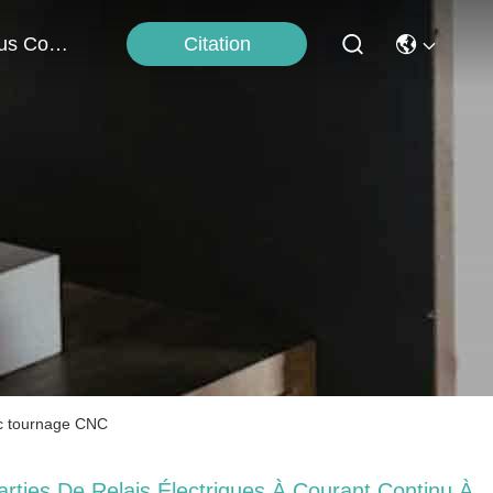
Citation
Nous Contacter
vec tournage CNC
arties De Relais Électriques À Courant Continu À