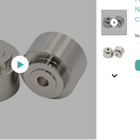
N
C
No