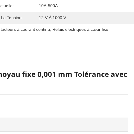
ctuelle:
10A-500A
 La Tension:
12 V À 1000 V
ntacteurs à courant continu
, 
Relais électriques à cœur fixe
à noyau fixe 0,001 mm Tolérance avec