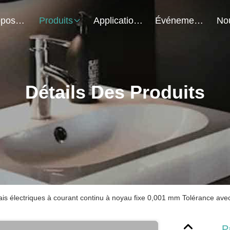
À Propos De Nous
Produits
Application Du Projet
Événements
Détails Des Produits
lais électriques à courant continu à noyau fixe 0,001 mm Tolérance a
P