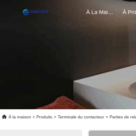
À La Maison
À la maison
>
Produits
>
Terminale du contacteur
>
Parties de re