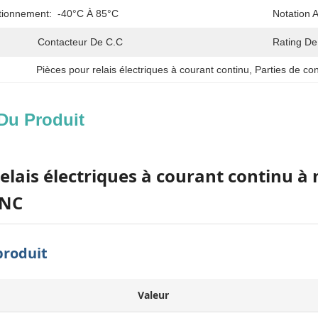
tionnement:
-40°C À 85°C
Notation A
Contacteur De C.C
Rating De
Pièces pour relais électriques à courant continu
, 
Parties de co
Du Produit
relais électriques à courant continu 
CNC
produit
Valeur