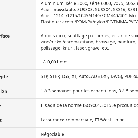
Aluminium: série 2000, série 6000, 7075, 5052 e
Acier inoxydable: SUS303, SUS304, SS316, SS316
Acier: 1214L/1215/1045/4140/SCM440/40CrMo, et
Plastique: acétal/POM/PA/nylon/PC/PMMA/PVC/P
Anodisation, soufflage par perles, écran de so
rface
zinc/nickel/chrome/titane, brossage, peinture,
polissage, knurl, laser/grave, etc..
+/- 0,001 mm
STP, STEP, LGS, XT, AutoCAD ((DXF, DWG), PDF o
epté
1 à 3 semaines pour les échantillons, 3 à 5 se
tion
Il s'agit de la norme ISO9001.2015Le produit do
é
L'assurance commerciale, TT/West Union
t
Négociable