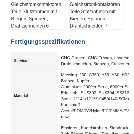
Fertigungsspezifikationen
CNC-Drehen, CNC-Fräsen, Laserschne
Service
Drahtschneiden, Stanzen, Funkeneros
Messing: 260, C360, H59, H60, H62, 
Bronze, Kupfer
Aluminium: 2000er Serie, 6000er Seri
Edelstahl: SUS303, SUS304, SS316, 
Material
Stahl: 1214L/1215/1045/4140/SCM44
Kunststoff:
Acetal/POM/PA/Nylon/PC/PMMA/PVC/
usw.
Eloxieren, Kugelstrahlen, Siebdruck, 
Zink-/Nickel-/Chrom-/Titan-Beschichtu