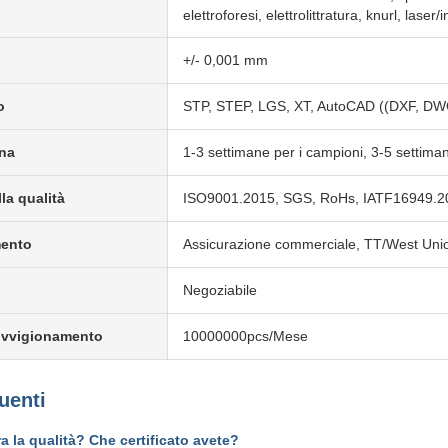
elettroforesi, elettrolittratura, knurl, laser/
+/- 0,001 mm
o
STP, STEP, LGS, XT, AutoCAD ((DXF, DW
na
1-3 settimane per i campioni, 3-5 settiman
la qualità
ISO9001.2015, SGS, RoHs, IATF16949.2
mento
Assicurazione commerciale, TT/West Uni
Negoziabile
ovvigionamento
10000000pcs/Mese
uenti
a la qualità? Che certificato avete?