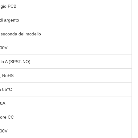
gio PCB
di argento
a seconda del modello
000V
lo A (SPST-NO)
, RoHS
a 85°C
00A
tore CC
000V