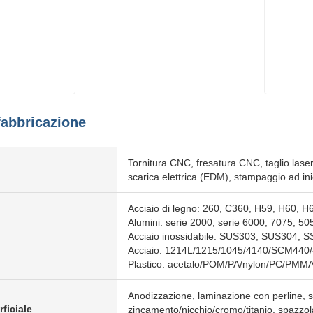
fabbricazione
Tornitura CNC, fresatura CNC, taglio laser,
scarica elettrica (EDM), stampaggio ad in
Acciaio di legno: 260, C360, H59, H60, 
Alumini: serie 2000, serie 6000, 7075, 50
Acciaio inossidabile: SUS303, SUS304, 
Acciaio: 1214L/1215/1045/4140/SCM440
Plastico: acetalo/POM/PA/nylon/PC/PMMA
Anodizzazione, laminazione con perline, 
ficiale
zincamento/nicchio/cromo/titanio, spazzola