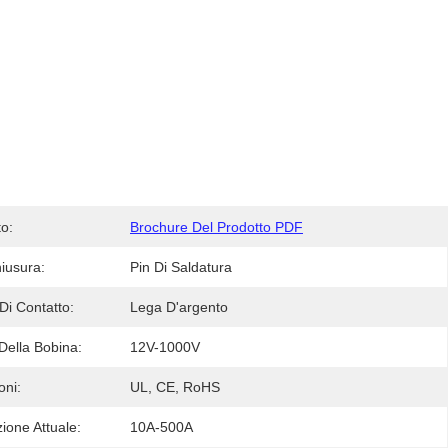
o:
Brochure Del Prodotto PDF
hiusura:
Pin Di Saldatura
Di Contatto:
Lega D'argento
Della Bobina:
12V-1000V
oni:
UL, CE, RoHS
zione Attuale:
10A-500A