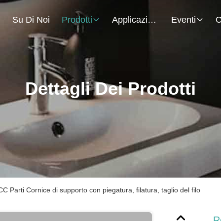
.
Su Di Noi
Prodotti
Applicazione
Eventi
C
Dettagli Dei Prodotti
C Parti Cornice di supporto con piegatura, filatura, taglio del filo
R