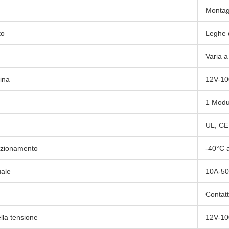
Montag
to
Leghe 
Varia 
bina
12V-1
1 Modu
UL, CE
nzionamento
-40°C 
uale
10A-5
Contat
lla tensione
12V-1