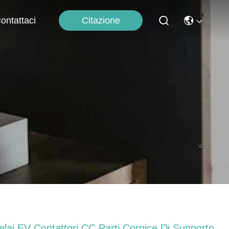
Citazione
ontattaci
elai EV Contattori CC Parti Cornice Di Supporto