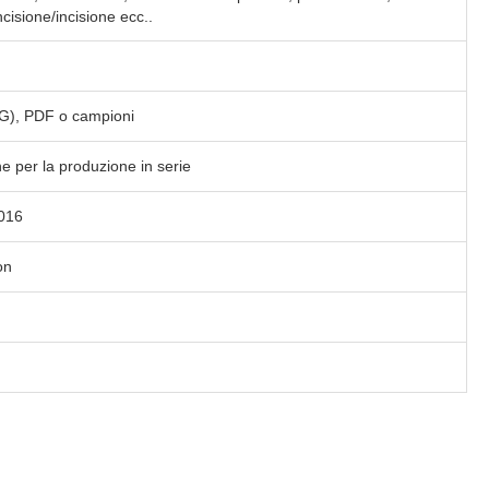
incisione/incisione ecc..
G), PDF o campioni
e per la produzione in serie
016
on