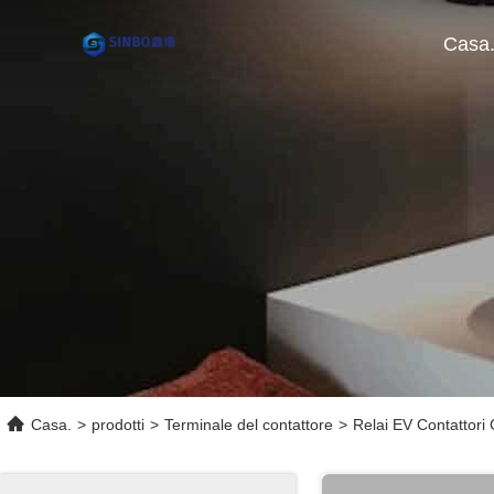
Casa
Casa.
>
prodotti
>
Terminale del contattore
>
Relai EV Contattori C