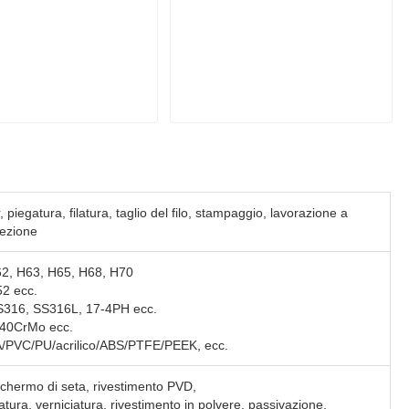
 piegatura, filatura, taglio del filo, stampaggio, lavorazione a
iezione
H62, H63, H65, H68, H70
52 ecc.
SS316, SS316L, 17-4PH ecc.
/40CrMo ecc.
/PVC/PU/acrilico/ABS/PTFE/PEEK, ecc.
schermo di seta, rivestimento PVD,
tura, verniciatura, rivestimento in polvere, passivazione,