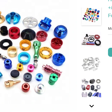
+
F
Mi