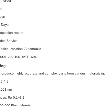
m order
on
ays
4 Days
spection report
ales Service
Medical, Aviation, Automobile
9001, AS9100, IATF16949
ing
 produce highly accurate and complex parts from various materials incl
 3,4,5
 0.001mm
ess: Ra 0.1~3.2
 300,000 Piece/Month