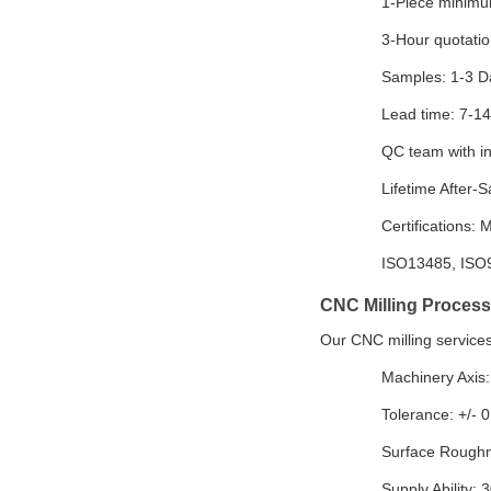
1-Piece minimu
3-Hour quotati
Samples: 1-3 D
Lead time: 7-1
QC team with in
Lifetime After-S
Certifications: 
ISO13485, ISO
CNC Milling Process
Our CNC milling services
Machinery Axis:
Tolerance: +/-
Surface Roughn
Supply Ability: