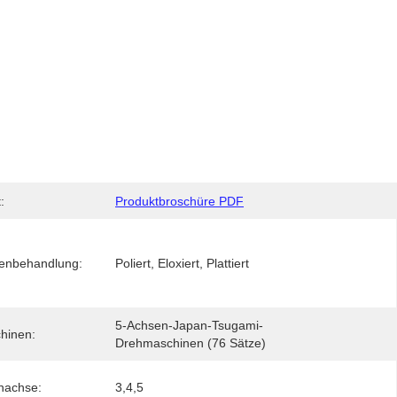
:
Produktbroschüre PDF
henbehandlung:
Poliert, Eloxiert, Plattiert
5-Achsen-Japan-Tsugami-
hinen:
Drehmaschinen (76 Sätze)
nachse:
3,4,5