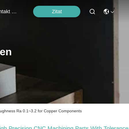
Zitat
Kontakt Mit Uns
ten
Roughness Ra 0.1~3.2 for Copper Components
igh Precision CNC Machining Parts With Tolerance