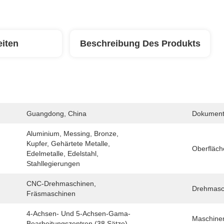
eiten
Beschreibung Des Produkts
Guangdong, China
Dokument
Aluminium, Messing, Bronze, 
Kupfer, Gehärtete Metalle, 
Oberfläc
Edelmetalle, Edelstahl, 
Stahllegierungen
CNC-Drehmaschinen, 
Drehmasc
Fräsmaschinen
4-Achsen- Und 5-Achsen-Gama-
Maschine
Bearbeitungszentren (38 Sätze)