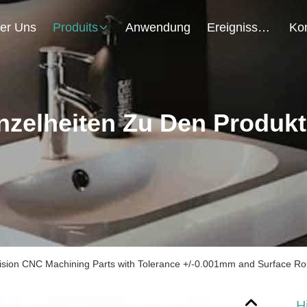
er Uns
Produits
Anwendung
Ereignisse
nzelheiten Zu Den Produk
ision CNC Machining Parts with Tolerance +/-0.001mm and Surface 
H