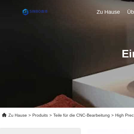
Zu Hause
Üb
Ei
Zu Hause
>
Produits
>
Teile für die CNC-Bearbeitung
>
High Prec