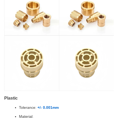
Plastic
Tolerance:
+/- 0.001mm
Material: