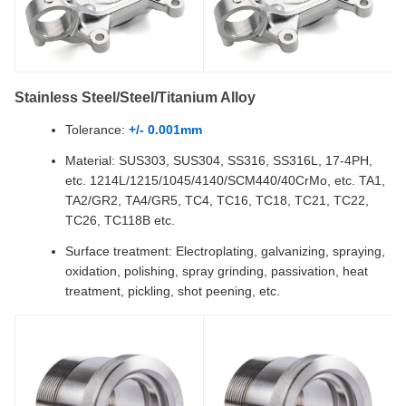
Stainless Steel/Steel/Titanium Alloy
Tolerance:
+/- 0.001mm
Material: SUS303, SUS304, SS316, SS316L, 17-4PH,
etc. 1214L/1215/1045/4140/SCM440/40CrMo, etc. TA1,
TA2/GR2, TA4/GR5, TC4, TC16, TC18, TC21, TC22,
TC26, TC118B etc.
Surface treatment: Electroplating, galvanizing, spraying,
oxidation, polishing, spray grinding, passivation, heat
treatment, pickling, shot peening, etc.