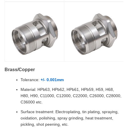
Brass/Copper
Tolerance:
+/- 0.001mm
Material: HPb63, HPb62, HPb61, HPb59, H59, H68,
H80, H90, C11000, C12000, C22000, C26000, C28000,
C36000 etc.
Surface treatment: Electroplating, tin plating, spraying,
oxidation, polishing, spray grinding, heat treatment,
pickling, shot peening, etc.