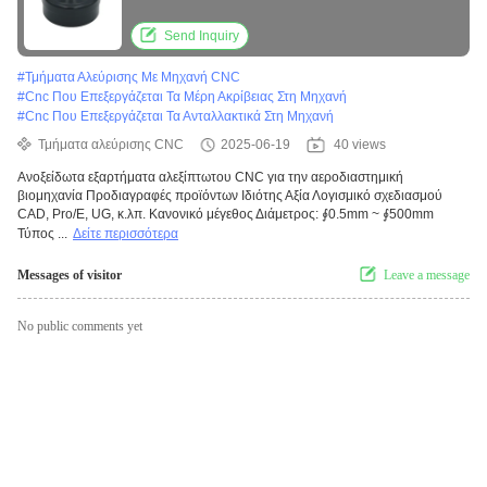
Send Inquiry
#
Τμήματα Αλεύρισης Με Μηχανή CNC
#
Cnc Που Επεξεργάζεται Τα Μέρη Ακρίβειας Στη Μηχανή
#
Cnc Που Επεξεργάζεται Τα Ανταλλακτικά Στη Μηχανή
Τμήματα αλεύρισης CNC
2025-06-19
40 views
Ανοξείδωτα εξαρτήματα αλεξίπτωτου CNC για την αεροδιαστημική
βιομηχανία Προδιαγραφές προϊόντων Ιδιότης Αξία Λογισμικό σχεδιασμού
CAD, Pro/E, UG, κ.λπ. Κανονικό μέγεθος Διάμετρος: ∮0.5mm ~ ∮500mm
Τύπος ...
Δείτε περισσότερα
Messages of visitor
Leave a message
No public comments yet