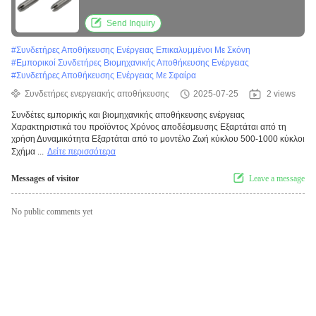
βούρτσισμα, βάψιμο, επικαλυμμένα με
σκόνη
Send Inquiry
#
Συνδετήρες Αποθήκευσης Ενέργειας Επικαλυμμένοι Με Σκόνη
#
Εμπορικοί Συνδετήρες Βιομηχανικής Αποθήκευσης Ενέργειας
#
Συνδετήρες Αποθήκευσης Ενέργειας Με Σφαίρα
Συνδετήρες ενεργειακής αποθήκευσης
2025-07-25
2 views
Συνδέτες εμπορικής και βιομηχανικής αποθήκευσης ενέργειας
Χαρακτηριστικά του προϊόντος Χρόνος αποδέσμευσης Εξαρτάται από τη
χρήση Δυναμικότητα Εξαρτάται από το μοντέλο Ζωή κύκλου 500-1000 κύκλοι
Σχήμα ...
Δείτε περισσότερα
Messages of visitor
Leave a message
No public comments yet