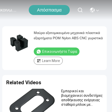
Απόσπασμα
Επικοινωνήστε Μαζί Μας
Μαύρα εξατομικευμένα μηχανικά πλαστικά
εξαρτήματα POM Nylon ABS CNC γυριστικά
Επικοινωνήστε Τώρα
Learn More
Related Videos
Εμπορικοί και
βιομηχανικοί συνδετήρες
αποθήκευσης ενέργειας
σταθερό μπλοκ με
επικάλυψη PVD /