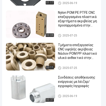
επικαλυμμένα με σκόνη
Συνδετήρες ενεργειακής απ
01:17
2025-06-19
οθήκευσης
Nylon POM PE PTFE CNC
επεξεργασμένα πλαστικά
εξαρτήματα ακριβείας μη
προσαρμοσμένα στην
επιφάνεια
Κατεργασία Πλαστικών Αντα
00:08
2025-07-25
λλακτικών
Τμήματα επεξεργασίας
CNC υψηλής ακρίβειας
Νάιλον POM PP πλαστικό
υλικό ανθεκτικό στην
φθορά
Κατεργασία Πλαστικών Αντα
00:11
2025-07-25
λλακτικών
Συνδέσεις αποθήκευσης
ενέργειας με λέιζερ/
εγγραφές/εγγραφές
Συνδετήρες ενεργειακής απ
2025-06-19
οθήκευσης
00:37