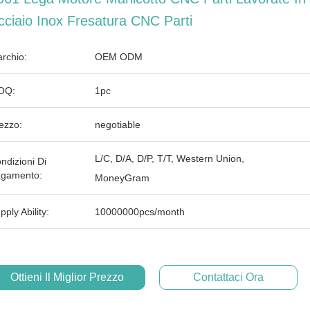
cciaio Inox Fresatura CNC Parti
rchio:
OEM ODM
OQ:
1pc
ezzo:
negotiable
L/C, D/A, D/P, T/T, Western Union,
ndizioni Di
gamento:
MoneyGram
pply Ability:
10000000pcs/month
Ottieni Il Miglior Prezzo
Contattaci Ora