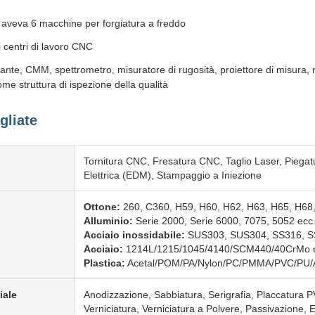
 aveva 6 macchine per forgiatura a freddo
i centri di lavoro CNC
nte, CMM, spettrometro, misuratore di rugosità, proiettore di misura, ma
me struttura di ispezione della qualità
gliate
Tornitura CNC, Fresatura CNC, Taglio Laser, Piegatu
Elettrica (EDM), Stampaggio a Iniezione
Ottone:
260, C360, H59, H60, H62, H63, H65, H68
Alluminio:
Serie 2000, Serie 6000, 7075, 5052 ecc
Acciaio inossidabile:
SUS303, SUS304, SS316, SS
Acciaio:
1214L/1215/1045/4140/SCM440/40CrMo 
Plastica:
Acetal/POM/PA/Nylon/PC/PMMA/PVC/PU/A
iale
Anodizzazione, Sabbiatura, Serigrafia, Placcatura P
Verniciatura, Verniciatura a Polvere, Passivazione, E