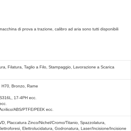
cchina di prova a trazione, calibro ad aria sono tutti disponibili
ra, Filatura, Taglio a Filo, Stampaggio, Lavorazione a Scarica
, H70, Bronzo, Rame
.
316L, 17-4PH ecc.
ecc.
crilico/ABS/PTFE/PEEK ecc.
VD, Placcatura Zinco/Nichel/Cromo/Titanio, Spazzolatura,
lettroforesi, Elettrolucidatura, Godronatura, Laser/Incisione/Incisione