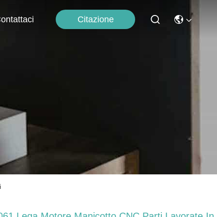
Citazione
ontattaci
i
061 Lega Motore Manicotto CNC Parti Lavorate In