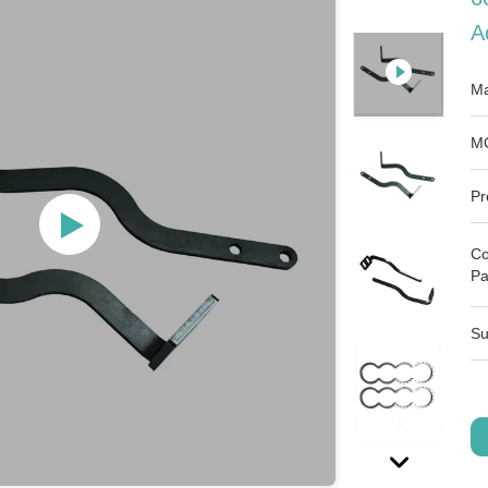
A
Ma
M
Pr
Co
Pa
Su