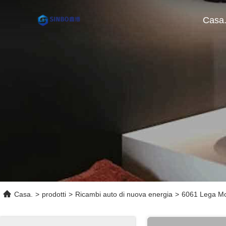
Casa
Casa.
>
prodotti
>
Ricambi auto di nuova energia
>
6061 Lega Mot