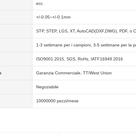
ecc.
+/-0.05~+/-0.1mm
STP, STEP, LGS, XT, AutoCAD(DXF,DWG), PDF, o 
1-3 settimane per i campioni, 3-5 settimane per la 
ISO9001.2015, SGS, RoHs, IATF16949.2016
o
Garanzia Commerciale, TT/West Union
Negoziabile
a
10000000 pezzi/mese
i