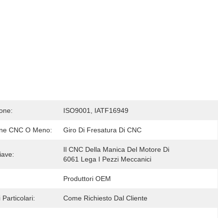
ione:
ISO9001, IATF16949
one CNC O Meno:
Giro Di Fresatura Di CNC
Il CNC Della Manica Del Motore Di 
iave:
6061 Lega I Pezzi Meccanici
Produttori OEM
 Particolari:
Come Richiesto Dal Cliente