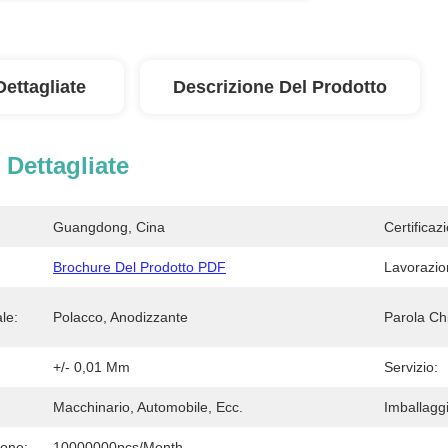
Dettagliate
Descrizione Del Prodotto
 Dettagliate
Guangdong, Cina
Certificaz
Brochure Del Prodotto PDF
Lavorazi
le:
Polacco, Anodizzante
Parola Ch
+/- 0,01 Mm
Servizio:
Macchinario, Automobile, Ecc.
Imballaggi
ione:
10000000pcs/month