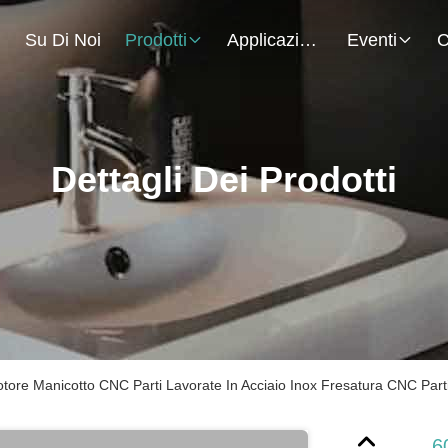
.
Su Di Noi
Prodotti
Applicazione
Eventi
C
Dettagli Dei Prodotti
ore Manicotto CNC Parti Lavorate In Acciaio Inox Fresatura CNC Part
6