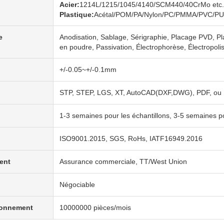
Acier:
1214L/1215/1045/4140/SCM440/40CrMo etc.
Plastique:
Acétal/POM/PA/Nylon/PC/PMMA/PVC/PU/
e
Anodisation, Sablage, Sérigraphie, Placage PVD, P
en poudre, Passivation, Électrophorèse, Électropol
+/-0.05~+/-0.1mm
STP, STEP, LGS, XT, AutoCAD(DXF,DWG), PDF, ou É
1-3 semaines pour les échantillons, 3-5 semaines p
ISO9001.2015, SGS, RoHs, IATF16949.2016
ent
Assurance commerciale, TT/West Union
Négociable
ionnement
10000000 pièces/mois