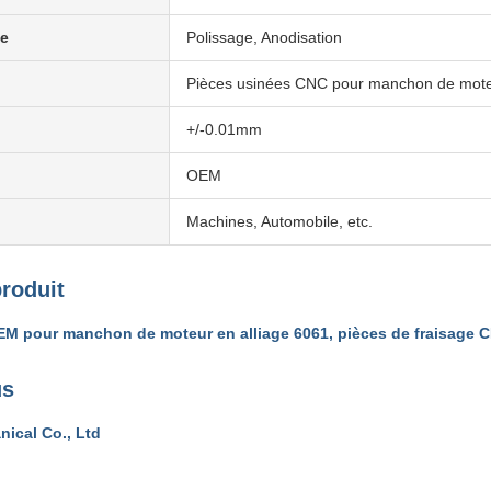
ce
Polissage, Anodisation
Pièces usinées CNC pour manchon de moteu
+/-0.01mm
OEM
Machines, Automobile, etc.
produit
M pour manchon de moteur en alliage 6061, pièces de fraisage C
us
ical Co., Ltd