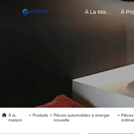
À La Maison
À la
>
Produits
>
Pièces automobiles à énergie
>
Pièces
maison
nouvelle
ordina