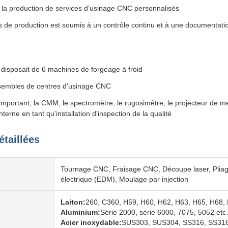
 la production de services d'usinage CNC personnalisés
 de production est soumis à un contrôle continu et à une documentation 
 disposait de 6 machines de forgeage à froid
sembles de centres d'usinage CNC
 important, la CMM, le spectromètre, le rugosimètre, le projecteur de m
nterne en tant qu'installation d'inspection de la qualité
étaillées
Tournage CNC, Fraisage CNC, Découpe laser, Pliag
électrique (EDM), Moulage par injection
Laiton:
260, C360, H59, H60, H62, H63, H65, H68, 
Aluminium:
Série 2000, série 6000, 7075, 5052 etc.
Acier inoxydable:
SUS303, SUS304, SS316, SS316