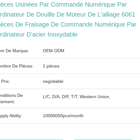
ièces Usinées Par Commande Numérique Par
rdinateur De Douille De Moteur De L'alliage 6061
ièces De Fraisage De Commande Numérique Par
rdinateur D'acier Inoxydable
m De Marque:
OEM ODM
mbre De Pièces:
1 pièces
 Prix:
negotiable
nditions De
L/C, D/A, D/P, T/T, Western Union,
iement:
pply Ability:
10000000pcs/month