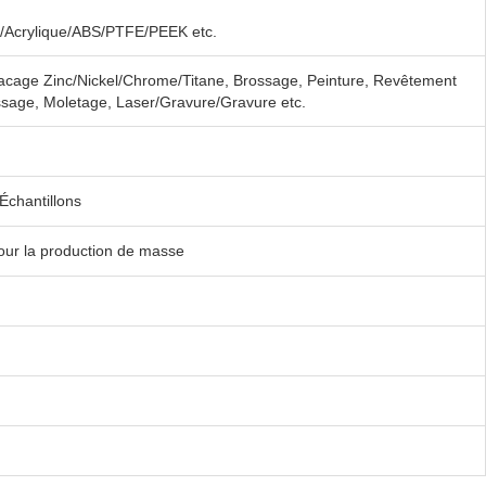
Acrylique/ABS/PTFE/PEEK etc.
lacage Zinc/Nickel/Chrome/Titane, Brossage, Peinture, Revêtement
issage, Moletage, Laser/Gravure/Gravure etc.
chantillons
our la production de masse