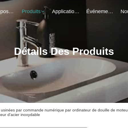
À Propos De Nous
Produits
Application Du Projet
Événements
Détails Des Produits
 usinées par commande numérique par ordinateur de douille de moteur
teur d'acier inoxydable