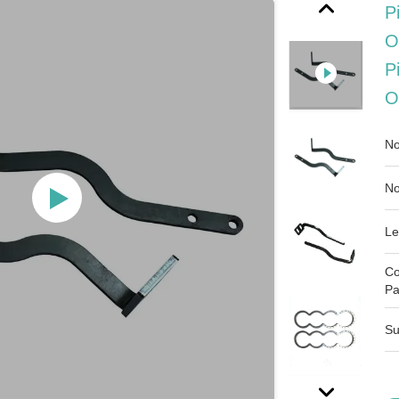
P
O
P
O
No
No
Le
Co
Pa
Su