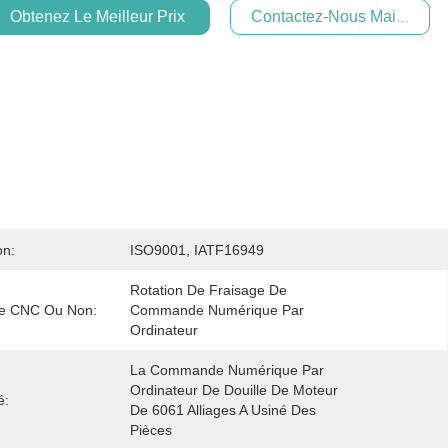
Obtenez Le Meilleur Prix
Contactez-Nous Maintenan
on:
ISO9001, IATF16949
Rotation De Fraisage De 
ie CNC Ou Non:
Commande Numérique Par 
Ordinateur
La Commande Numérique Par 
Ordinateur De Douille De Moteur 
é:
De 6061 Alliages A Usiné Des 
Pièces