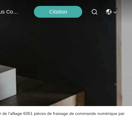
Citation
Nous Contacter
 de l'alliage 6061 pièces de fraisage de commande numérique par