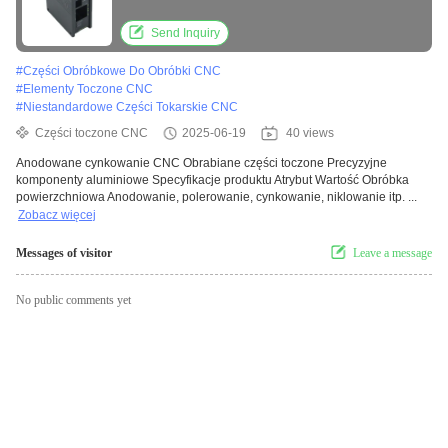
Aluminiowe komponenty
Send Inquiry
#
Części Obróbkowe Do Obróbki CNC
#
Elementy Toczone CNC
#
Niestandardowe Części Tokarskie CNC
Części toczone CNC
2025-06-19
40 views
Anodowane cynkowanie CNC Obrabiane części toczone Precyzyjne
komponenty aluminiowe Specyfikacje produktu Atrybut Wartość Obróbka
powierzchniowa Anodowanie, polerowanie, cynkowanie, niklowanie itp. ...
Zobacz więcej
Messages of visitor
Leave a message
No public comments yet