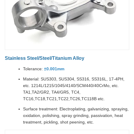
Stainless Steel/Steel/Titanium Alloy
Tolerance:
±0.001mm
Material: SUS303, SUS304, SS316, SS316L, 17-4PH,
etc. 1214L/1215/1045/4140/SCM440/40CrMo, etc.
TA1,TA2/GR2, TA4/GR5, TC4,
TC16,TC18,TC21,TC22,TC26,TC118B etc.
Surface treatment: Electroplating, galvanizing, spraying,
oxidation, polishing, spray grinding, passivation, heat
treatment, pickling, shot peening, etc.