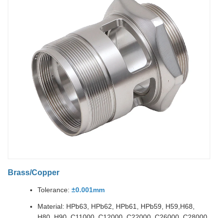
Brass/Copper
Tolerance:
±0.001mm
Material: HPb63, HPb62, HPb61, HPb59, H59,H68,
H80, H90, C11000, C12000, C22000, C26000, C28000,