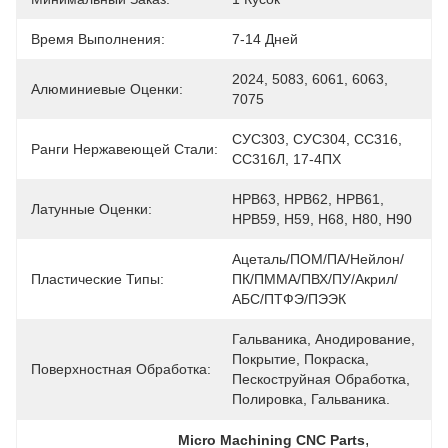
Время Выполнения:
7-14 Дней
2024, 5083, 6061, 6063, 
Алюминиевые Оценки:
7075
СУС303, СУС304, СС316, 
Ранги Нержавеющей Стали:
СС316Л, 17-4ПХ
HPB63, HPB62, HPB61, 
Латунные Оценки:
HPB59, H59, H68, H80, H90
Ацеталь/ПОМ/ПА/Нейлон/
Пластические Типы:
ПК/ПММА/ПВХ/ПУ/акрил/
АБС/ПТФЭ/ПЭЭК
Гальваника, Анодирование, 
Покрытие, Покраска, 
Поверхностная Обработка:
Пескоструйная Обработка, 
Полировка, Гальваника.
, 
Micro Machining CNC Parts