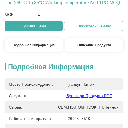
For -269°C To 85°C Working Temperature And 1PC MOQ
1
МОК:
Лучшая Цена
Свяжитесь Сейчас
Подробная Информация
Описание Продукта
Подробная Информация
Место Происхождения:
Гуандун, Китай
Документ:
Брошюра Продукта PDF
Сырье:
СВМ;ПЭ;ПОМ;ПЭЭК;ПП;Нейлон
Рабочая Температура:
-269°К--85°К