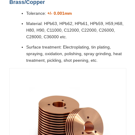
Brass/Copper
Tolerance:
+/- 0.001mm
Material: HPb63, HPb62, HPb61, HPb59, H59,H68,
H80, H90, C11000, C12000, C22000, C26000,
C28000, C36000 etc.
Surface treatment: Electroplating, tin plating,
spraying, oxidation, polishing, spray grinding, heat
treatment, pickling, shot peening, etc.