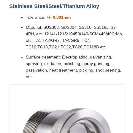
Stainless Steel/Steel/Titanium Alloy
Tolerance:
+/- 0.001mm
Material: SUS303, SUS304, SS316, SS316L, 17-
4PH, etc. 1214L/1215/1045/4140/SCM440/40CrMo,
etc. TA1,TA2/GR2, TA4/GR5, TC4,
TC16,TC18,TC21,TC22,TC26,TC118B etc.
Surface treatment: Electroplating, galvanizing,
spraying, oxidation, polishing, spray grinding,
passivation, heat treatment, pickling, shot peening,
etc.